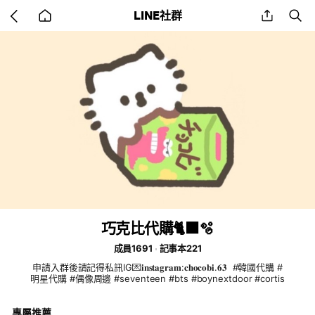
Go
share
se
LINE社群
back
to
home
巧克比代購🐈‍⬛🫧
成員1691
記事本221
申請入群後請記得私訊IG💌𝐢𝐧𝐬𝐭𝐚𝐠𝐫𝐚𝐦:𝐜𝐡𝐨𝐜𝐨𝐛𝐢.𝟔𝟑 ​ #韓國代購 #
明星代購 #偶像周邊 #seventeen #bts #boynextdoor #cortis
專屬推薦