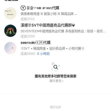
Ⓨ 윤슬〰ᴋʀ·ᴊᴘ·ᴡᴠꜱ代購
偶像專輯周邊 ꕤ 飯製小物 ꕤ 韓國品牌 𓏧
成員3103
漢娜🐰SVT中國周邊商品代購群💎
SEVENTEEN中國周邊商品代購 多為飯制商品：娃娃、娃衣、卡套類為主 line：@063epqnt
成員2005
seerookr🇰🇷代購
🫧SVT • 韓國周邊 • 設計師品牌 • 小物代購🫧
成員6660
6 小時前
還有其他眾多社群等您來探索
顯示更多
(Open
關於社群