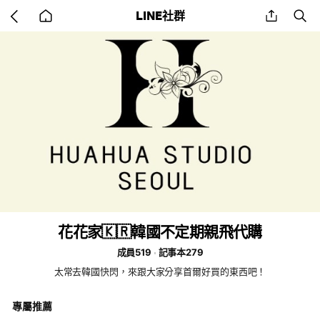
Go
share
se
LINE社群
back
to
home
花花家🇰🇷韓國不定期親飛代購
成員519
記事本279
太常去韓國快閃，來跟大家分享首爾好買的東西吧！
專屬推薦