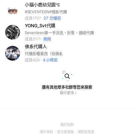
小貓小鹿幼兒園🫧
#SEVENTEEN#佛系代購
成員1707
27 分鐘前
YONG_Svt代購
Seventeen第一手消息、拆售、連線代購
成員2171
剛剛
佛系代購人
代購各種東西（但佛系
成員426
4 小時前
還有其他眾多社群等您來探索
顯示更多
(Open
關於社群
in
(Open
(Open
(Open
用戶準則
官方部落格
規則及政策