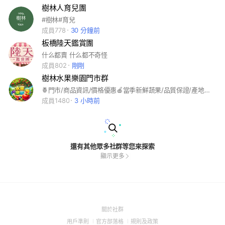
樹林人育兒團
#樹林#育兒
成員778
30 分鐘前
板橋陸天鑑賞團
什么都賣 什么都不奇怪
成員802
剛剛
樹林水果樂園門市群
🍍門市/商品資訊/價格優惠🍎當季新鮮蔬果/品質保證/產地直銷/各國高級水果/客製化各式精美包裝禮盒、禮籃🍒
成員1480
3 小時前
還有其他眾多社群等您來探索
顯示更多
(Open
關於社群
in
(Open
(Open
(Open
用戶準則
官方部落格
規則及政策