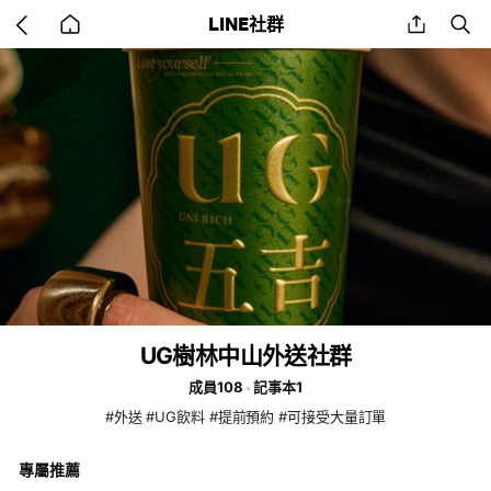
Go
share
se
LINE社群
back
to
home
UG樹林中山外送社群
成員108
記事本1
#外送 #UG飲料 #提前預約 #可接受大量訂單
專屬推薦