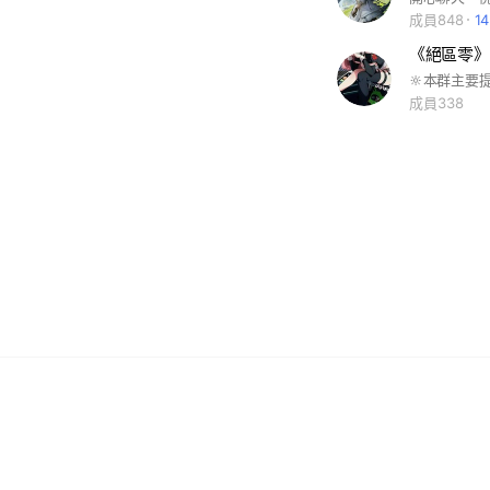
成員848
1
《絕區零》
成員338