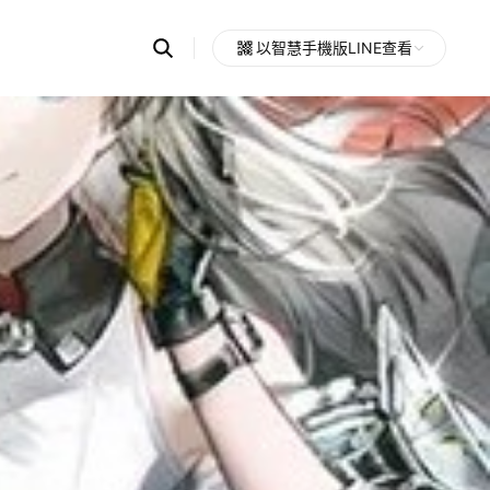
Search
以智慧手機版LINE查看
OpenChats
Open
or
search
messages
area