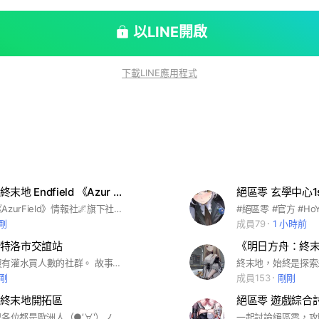
以LINE開啟
下載LINE應用程式
明日方舟：終末地 Endfield 《Azur Field》
絕區零 玄學中心1s
本社團是🌌《AzurField》情報社🌌旗下社群之一，由熱愛遊戲的玩家共同打造的社團， 歡迎登錄塔衛二，管理員！ 《明日方舟：終末地》是一款由鷹角網絡出品的3D即時策略RPG。玩家將作為協議回收部門的管理員，根據指引逐步對開拓區進行探索。 #明日方舟 #明日方舟終末地 #終末地 #エンドフィールド #Endfield
剛
成員79
1 小時前
特洛市交誼站
《明日方舟：終
請大家支持沒有灌水買人數的社群。 故事將從海特洛市開始，玩家作為「異象獵人」，將成為經營不善、靠著接取民間異象委託維持周轉之古董店——「伊波恩」的一員，與個性迥異、能力非凡的夥伴們共同探索各城市的所有謎團，經歷有笑有淚的各式奇遇，演繹一段又一段有趣的都市探索故事。 資料來源：https://gnn.gamer.com.tw/detail.php?sn=270867 #開放世界 #幻塔 #熱門手遊 #藍色星原 #終末地 #無限大 #鳴潮
剛
成員153
剛剛
終末地開拓區
絕區零 遊戲綜合
開心聊天~ 祝各位都是歐洲人（●′∀‵）ノ♡ #明日方舟 #終末地 #Arknights #Endfield #ArknightsEndfield #Arknights：Endfield
一起討論絕區零，攻