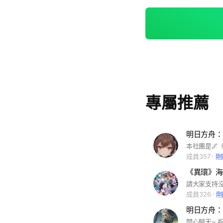
專屬推薦
成員357
剛
《異環》海
成員326
剛
明日方舟：