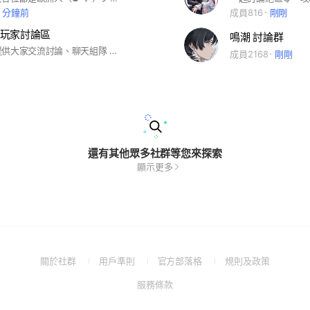
4 分鐘前
成員816
剛剛
玩家討論區
鳴潮 討論群
🔆本群主要提供大家交流討論、聊天組隊 🔆請避免使用激烈字眼 惡言、髒話、歧視 🔆嚴禁討論政治、宗教、種族、外掛議題等 🔆請勿(私下)騷擾其他聊天成員 🔆有遊戲相關資訊,攻略,公會招募,交流心得可自由PO文 其餘事項要貼記事本請告知管理員 🔆 如需代儲服務請洽管理員，正規安全 ➖➖➖➖➖➖➖➖➖ 【免責聲明】 . 『本社群』上刊登的交易資訊,其內容均係 由該個人、賣家或商品、服務提供人所為, 因此產生的交易糾紛本社群概不負責,『本社群』僅係提供玩家交流的媒介。 #絕區零
成員2168
剛剛
還有其他眾多社群等您來探索
顯示更多
(Open
(Open
(Open
(Open
關於社群
用戶準則
官方部落格
規則及政策
in
in
in
in
(Open
服務條款
a
a
a
a
in
new
new
new
new