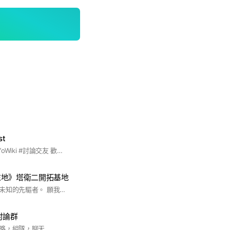
t
#絕區零 #官方 #HoYoWiki #討論交友 歡迎加入一起討論絕區零 本群有官方HoYoWiki的編者 有任何問題我們都能幫忙回報給官方
末地》塔衛二開拓基地
終末地，始終是探索未知的先驅者。 願我們踏出的每一步，都能為所到來之處帶來生機與希望。 #明日方舟 #塔衛二 #Endfiled #拉電線 #鳴潮 #異環 #藍色星原 #無限大
討論群
略，組隊，聊天