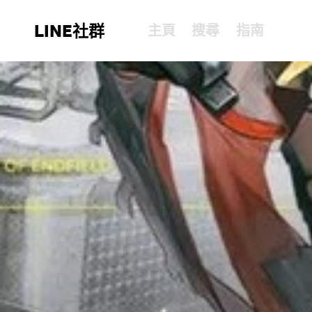
LINE社群
主頁
搜尋
指南