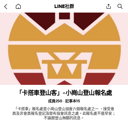
Go
share
se
LINE社群
back
to
home
「卡搭車登山客」-小崗山登山報名處
成員250
記事本15
「卡搭車」報名處是小崗山登山協會六個報名處之一 ，接受會
員及非會員報名登記及發布協會訊息之處。此報名處不道早安；
不論跟登山無關的訊息。