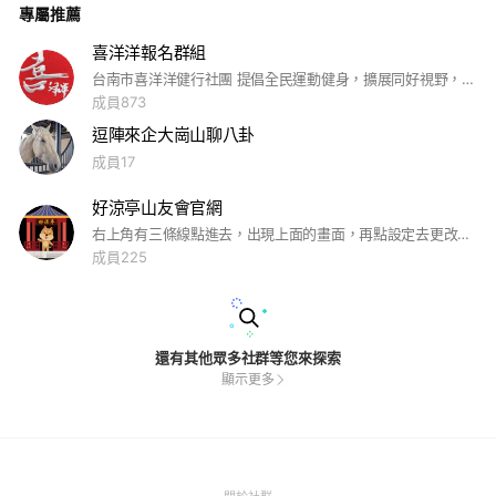
專屬推薦
喜洋洋報名群組
台南市喜洋洋健行社團 提倡全民運動健身，擴展同好視野，增進朋友間交流。
成員873
逗陣來企大崗山聊八卦
成員17
好涼亭山友會官網
右上角有三條線點進去，出現上面的畫面，再點設定去更改你的名字，不會影響個人在line的名字
成員225
還有其他眾多社群等您來探索
顯示更多