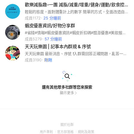
歡樂減脂趣-一團 減脂/減重/增重/健身/運動/飲食控制
輕鬆的態度，面對體重計上的數字 簡單的方式，全面改造自己的身活 低碳、生酮、碳水循、健身、運動 都在我們討論的範圍內 #生酮 #低碳 #減醣 #健身 #瘦身 #減脂 #減重
成員1172
25 分鐘前
蝦皮優惠資訊/好物分享群
#省錢#情報#蝦皮優惠資訊#蝦皮折扣碼#酷澎優惠#美妝服飾分享#好物分享#
成員5279
57 分鐘前
天天玩樂園 | 記事本內群規 & 序號
天天玩樂園 最新消息、序號 ❗入群需回答正確問題，亂答一定不會通過，進群後請看群規，違規會踢人！ ❗進去請爬文(搜尋)，勿直接問新序號，公告都會有新序號❗一進來就問新序號的一律當沒看進群說明會踢出❗ ❗帶有宣傳YT、抖音tiktok等宣傳暱稱會拒絕申請！ #playtogether #플레이 투게더
成員3190
剛剛
還有其他眾多社群等您來探索
顯示更多
(Open
關於社群
in
(Open
(Open
(Open
用戶準則
官方部落格
規則及政策