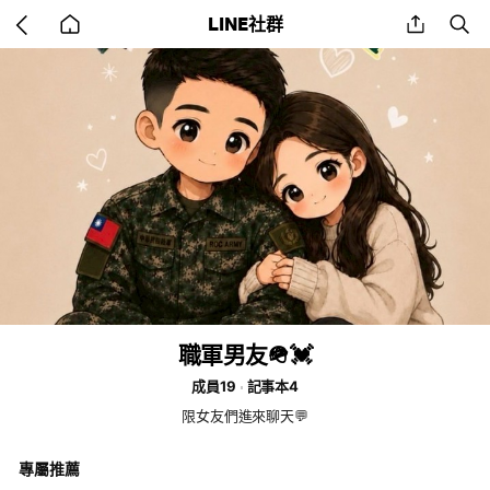
Go
share
se
LINE社群
back
to
home
職軍男友🪖💓
成員19
記事本4
限女友們進來聊天💬
專屬推薦