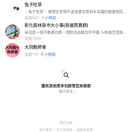
兔子吃草
｜兔子吃草｜ 專營全食物不濾渣濃豆漿和木耳露的健康商店，秉持「原型食物」的經營理念，推崇從產地到餐桌的自然概念。 我們相信，真正的美味來自於健康的食材，從源頭開始把關，傳遞在地的好滋味與人情，並致力於永續的環境保護。 在這裡，您不僅是品味食物，更是與土地、與人心、與未來的環境永續同行。
成員667
7 小時前
彰化員林房市大小事(房屋買賣群)
😀這是一個不動產社群，開放自由廣告的平臺 🥳無論您是房仲業者，建商代銷，屋主自售，都歡迎您在群組裡廣告刊登（完全免費） 🥰買房新手或有不動產交易相關資識歡迎到社群交流
成員1439
大同教師會
成員110
8 小時前
還有其他眾多社群等您來探索
顯示更多
(Open
關於社群
in
(Open
(Open
(Open
用戶準則
官方部落格
規則及政策