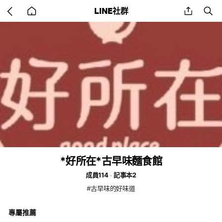
Go
share
se
LINE社群
back
to
home
*好所在*古早味麵食館
成員114
記事本2
#古早味的好味道
專屬推薦