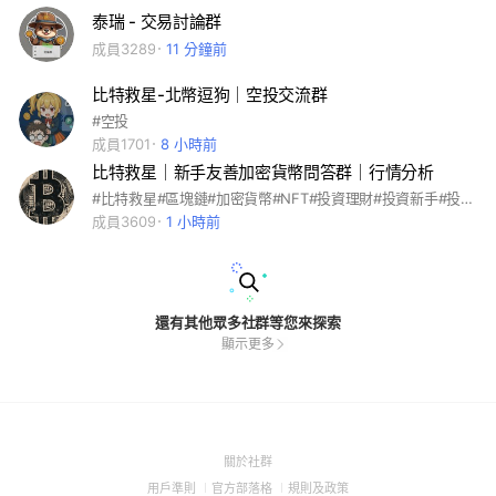
泰瑞 - 交易討論群
成員3289
11 分鐘前
比特救星-北幣逗狗｜空投交流群
#空投
成員1701
8 小時前
比特救星｜新手友善加密貨幣問答群｜行情分析
#比特救星#區塊鏈#加密貨幣#NFT#投資理財#投資新手#投資知識#比特幣#Babydoge
成員3609
1 小時前
還有其他眾多社群等您來探索
顯示更多
(Open
關於社群
in
(Open
(Open
(Open
用戶準則
官方部落格
規則及政策