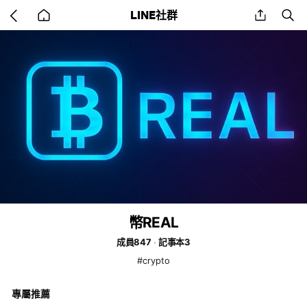
Go
share
se
LINE社群
back
to
home
幣REAL
成員847
記事本3
#crypto
專屬推薦