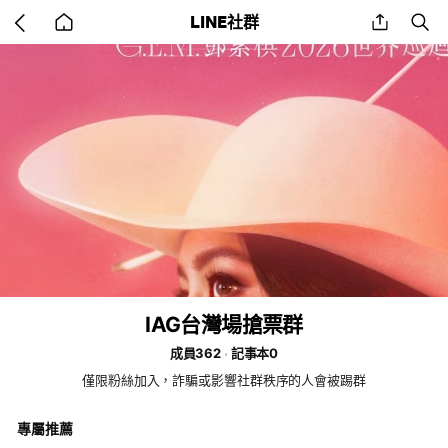
Go
share
se
LINE社群
back
to
home
IAG台灣場搶票群
成員362
記事本0
僅限粉絲加入，詐騙或影響社群秩序的人會被踢群
專屬推薦