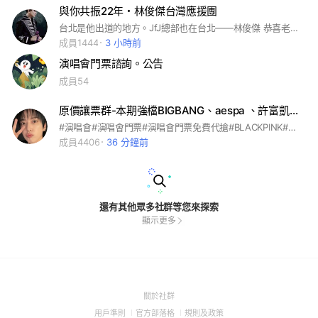
與你共振22年・林俊傑台灣應援團
台北是他出道的地方。JfJ總部也在台北——林俊傑 恭喜老林大巨蛋順利圓滿落幕！！感受到你對台北粉絲的用心😍😍 ，歡迎所有的JM進群暢聊有關JJ的任何大小事
成員1444
3 小時前
演唱會門票諮詢。公告
成員54
原價讓票群-本期強檔BIGBANG、aespa 、許富凱、IVE、理想混蛋、藤井風還有各種演唱會
#演唱會#演唱會門票#演唱會門票免費代搶#BLACKPINK#蔡依林#五月天#張惠妹#動力火車#告五人#魏如萱#Øzi#玖壹壹#陳奕迅#理想混蛋#周杰倫#魏如萱#田馥甄#Gidle
成員4406
36 分鐘前
還有其他眾多社群等您來探索
顯示更多
(Open
關於社群
in
(Open
(Open
(Open
用戶準則
官方部落格
規則及政策