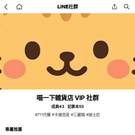
Go
share
se
LINE社群
back
to
home
喵一下雜貨店 VIP 社群
成員43
記事本55
#711代購 #卡通百貨 #三麗鷗 #迪士尼
專屬推薦