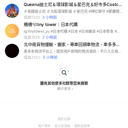
Queena迪士尼＆環球影城＆星巴克＆好市多Costco＆御守&各國聖誕＆節慶伴手禮／禮盒也可許願
＃各國迪士尼 ＃大阪環球影城 ＃星巴克 #神社御守 #節慶禮盒 #各地伴手禮 #日本代購 #歐美代購 #各國代購 #盒玩 #動漫人物 #代購 #世界零食
成員1333
3 小時前
橋橋🫧tiny tower｜日本代購
ig:tinytower_yu #日本代購 #日本 #日本雜貨 #日本零食 #代購 #日本餅乾 #日本迪士尼 #三麗鷗
成員1828
2 小時前
北中南貨物運輸、搬家、專車回頭車物流、車多多物流平台
車多多物流平台上，提供用戶即時的物流資訊，不介入交易丶不抽佣金。貨主和司機自行洽談，盈虧自負，如果有糾紛請自行協調，或者報警處理。
成員2552
5 小時前
還有其他眾多社群等您來探索
顯示更多
(Open
關於社群
in
(Open
(Open
(Open
用戶準則
官方部落格
規則及政策