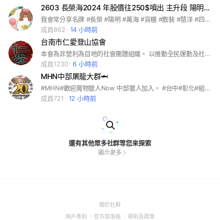
2603 長榮海2024 年股價往250$噴出 主升段 陽明 股票 台股 期貨 投資 慧洋 散裝
我會常分享名牌 #長榮 #陽明 #萬海 #貨櫃 #散裝 #慧洋 #四維航 #正德 #裕民 #股票
成員862
14 小時前
台南市仁愛登山協會
本會為非營利為目地的社會團體組織。 以推動全民運動及社會救濟事項為主辦登山/健行…等活動，讓會員達到身心靈健康
成員1230
6 小時前
MHN中部屠龍大群🦈
#MHN#歡迎魔物獵人Now 中部獵人加入。 #台中#彰化#組隊 #MonsterHunter Now_MHN
成員721
12 小時前
還有其他眾多社群等您來探索
顯示更多
(Open
關於社群
in
(Open
(Open
(Open
用戶準則
官方部落格
規則及政策