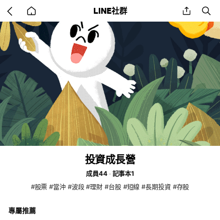
Go
share
se
LINE社群
back
to
home
投資成長營
成員44
記事本1
#股票 #當沖 #波段 #理財 #台股 #短線 #長期投資 #存股
專屬推薦