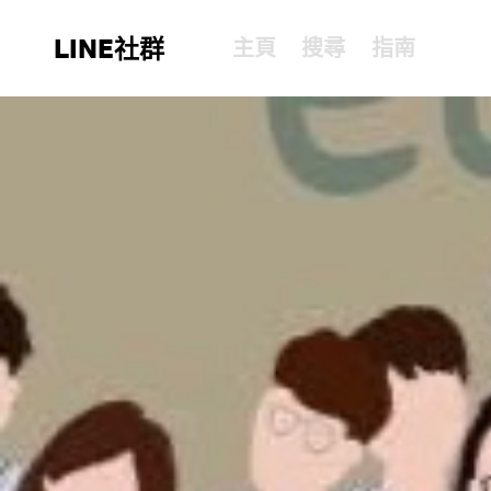
LINE社群
主頁
搜尋
指南