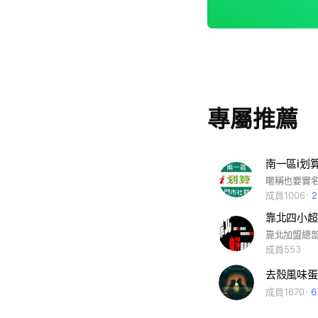
專屬推薦
南一區i划
成員1006
靠北四小超
成員553
去殼風味蛋
成員1670