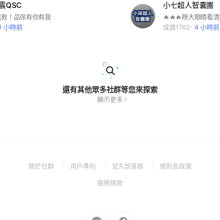
震QSC
小七超人智囊團
己救！品保有你有我
11 小時前
成員1762
4 小時前
還有其他眾多社群等您來探索
顯示更多
(Open
(Open
(Open
(Open
關於社群
用戶準則
官方部落格
規則及政策
in
in
in
in
(Open
服務條款
a
a
a
a
in
new
new
new
new
a
window)
window)
window)
window)
new
Go
Go