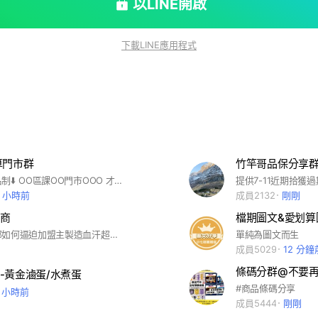
以LINE開啟
下載LINE應用程式
算門市群
竹竿哥品保分享
暱稱也要實名制⬇️ OO區課OO門市OOO 才會審核通過✅
2 小時前
成員2132
剛剛
商
檔期圖文&愛划算
靠北加盟總部如何逼迫加盟主製造血汗超商，讓你知道更多新聞與書上看不到的內容。
單純為圖文而生
成員5029
12 分鐘
條碼分群@不要
-黃金滷蛋/水煮蛋
#商品條碼分享
6 小時前
成員5444
剛剛