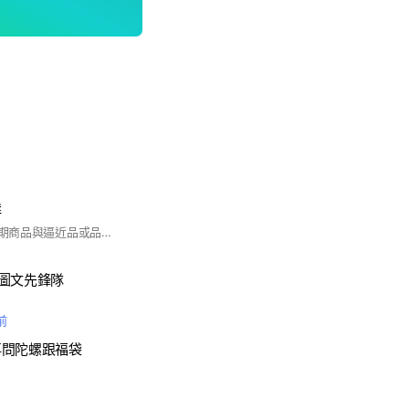
群
提供7-11近期拾獲過期商品與逼近品或品保注意事項⚠️
圖文先鋒隊
前
再問陀螺跟福袋