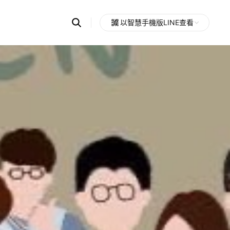
Search
以智慧手機版LINE查看
OpenChats
Open
or
search
messages
area