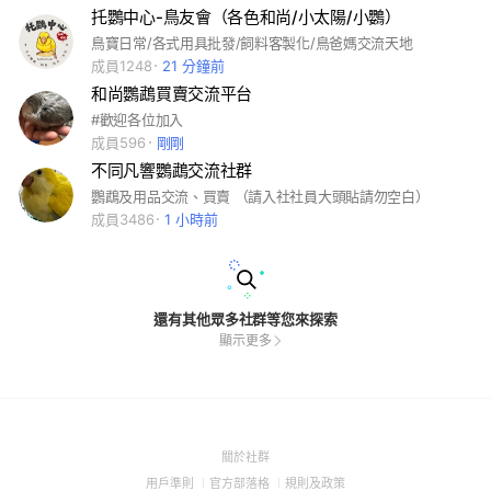
托鸚中心-鳥友會（各色和尚/小太陽/小鸚）
鳥寶日常/各式用具批發/飼料客製化/鳥爸媽交流天地
成員1248
21 分鐘前
和尚鸚鵡買賣交流平台
#歡迎各位加入
成員596
剛剛
不同凡響鸚鵡交流社群
鸚鵡及用品交流、買賣 （請入社社員大頭貼請勿空白）
成員3486
1 小時前
還有其他眾多社群等您來探索
顯示更多
(Open
關於社群
in
(Open
(Open
(Open
用戶準則
官方部落格
規則及政策