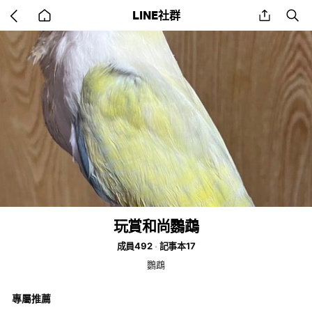
Go
share
se
LINE社群
back
to
home
玩賞和尚鸚鵡
成員492
記事本17
鸚鵡
專屬推薦