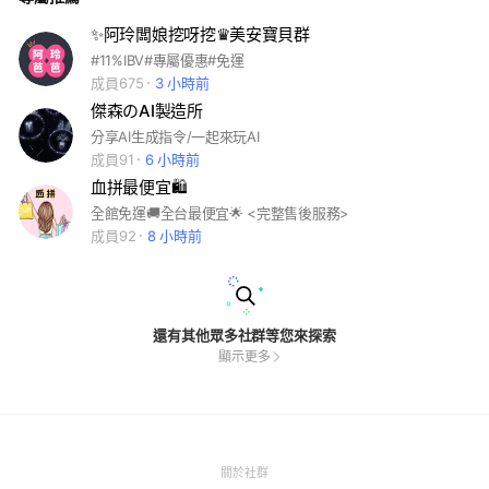
✨阿玲闆娘挖呀挖♛美安寶貝群
#11%IBV#專屬優惠#免運
成員675
3 小時前
傑森のAI製造所
分享AI生成指令/一起來玩AI
成員91
6 小時前
血拼最便宜🛍️
全館免運🚚全台最便宜🌟 <完整售後服務>
成員92
8 小時前
還有其他眾多社群等您來探索
顯示更多
(Open
關於社群