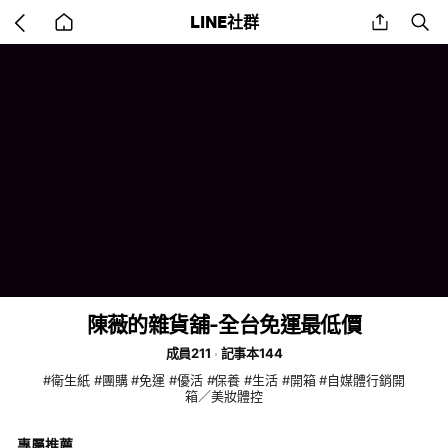
Go
share
se
LINE社群
back
to
home
陳薇的雜貨舖-全台免運最低價
成員211
記事本144
#衛生紙 #團購 #免運 #優活 #保養 #生活 #開箱 #自媒體行銷開
箱／美妝體控
專屬推薦