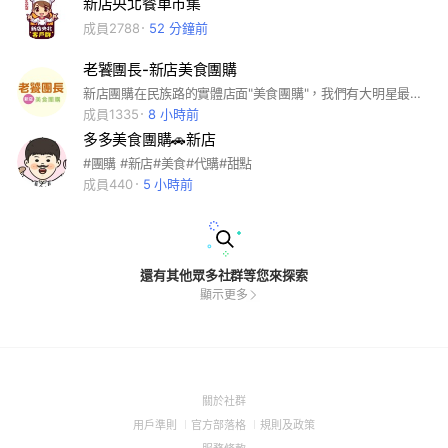
新店央北餐車市集
成員2788
52 分鐘前
老饕團長-新店美食團購
新店團購在民族路的實體店面"美食團購"，我們有大明星最愛的東門興記水餃，名家糕餅，船凍海鮮，美食料理，歡迎加入我們，一起團出美好生活!
成員1335
8 小時前
多多美食團購🚗新店
#團購 #新店#美食#代購#甜點
成員440
5 小時前
還有其他眾多社群等您來探索
顯示更多
(Open
關於社群
in
(Open
(Open
(Open
用戶準則
官方部落格
規則及政策
a
in
in
in