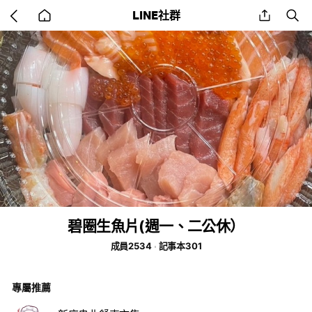
Go
share
se
LINE社群
back
to
home
碧圈生魚片(週一、二公休）
成員2534
記事本301
專屬推薦