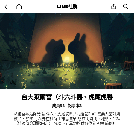
Go
share
se
LINE社群
back
to
home
台大萊爾富（斗六斗醫、虎尾虎醫
成員83
記事本3
萊爾富歡迎你光臨 斗六、虎尾院區共同經營社群 需要大量訂購
飲品、咖啡 可以先在社群上訊息喊單 請註明時間、地點、品項
（特調部分甜點固定） 👐以下訂單規格供各位參考👐 範例⬇️ 斗
六院區12:30 珍珠奶茶冰的 兩杯 範例⬇️ 虎尾院區3/31 7:00 大熱
美式10杯 範例⬇️ 斗六院區 員工日結帳 一箱樂法氣泡飲 兩箱原萃