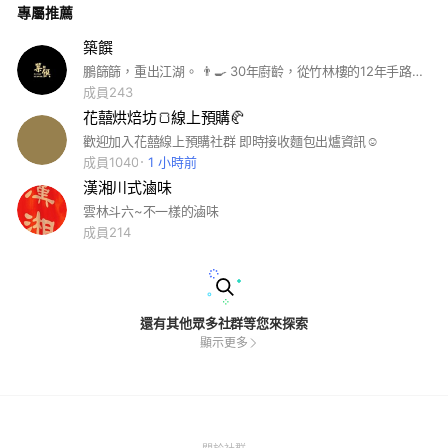
專屬推薦
綠茶 因門市狀況忙碌 ❌外送❌ 咖啡飲品現做無法在次販售商
品，嚴🈲棄單 請配合，請見諒
築饌
鵬篩篩，重出江湖。 👨‍🍳 30年廚齡，從竹林樓的12年手路累積到今天，每一道菜都承載時間與功夫。在 築饌台菜熱炒，我們堅持現點現炒、真材實料，不追花俏，只想把熟悉的台菜味，好好端上你的餐桌。老朋友、新朋友， 歡迎來坐坐、聊聊、嚐嚐， 味道，我們已經準備好了。 🕒 營業時間 • 中午：僅接受預約 • 下午：17:00 – 21:00 ❌ 每週五休息 雲林縣虎尾鎮廉使里353-1號 ☎️056332192
成員243
花囍烘焙坊🍞線上預購🥐
歡迎加入花囍線上預購社群 即時接收麵包出爐資訊☺️
成員1040
1 小時前
漢湘川式滷味
雲林斗六~不一樣的滷味
成員214
還有其他眾多社群等您來探索
顯示更多