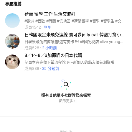
專屬推薦
荷蘭 留學 工作 生活交流群
#歐洲 #西歐 #荷蘭 #低地國 #荷蘭留學 #留學 #留學生 #交換生 #研究生 #荷蘭工作 #打工人 #外派 #尼德蘭 #海牙 #鹿特丹 #烏特列支 #阿姆斯特丹 #格羅寧根 #蒂爾堡 #埃因霍温 #奈梅亨 #阿爾梅勒 #新生活 #荷蘭設計 #荷蘭出產 #荷蘭旅遊 #荷蘭真相 #荷蘭伴侶 #意見分享 #生活情報 #荷蘭新聞 #折扣分享 #生活大小事 #閒聊 #荷蘭美食 #異國料理 #荷蘭職場 #簽證轉換 #就業機會 #荷蘭風俗 #welcometotheNetherlands
成員1542
剛剛
日韓國限定米飛兔連線 寶可夢jelly cat 韓國打拼小妹代購
日韓米飛兔的擁護者!還有皮卡丘! 韓國免稅店 olive young代購也有喔～ 長居韓國，隨時連線
成員528
2 小時前
8／1～8／6加菲貓の日本代購
記事本有完整下單流程說明～新加入的貓友請先瀏覽哦
成員888
25 分鐘前
還有其他眾多社群等您來探索
顯示更多