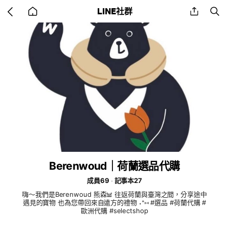
Go
share
se
LINE社群
back
to
home
Berenwoud｜荷蘭選品代購
成員69
記事本27
嗨～我們是Berenwoud 熊森𖠌 往返荷蘭與臺灣之間，分享途中
遇見的寶物 也為您帶回來自遠方的禮物 ˖⁺⑅ #選品 #荷蘭代購 #
歐洲代購 #selectshop