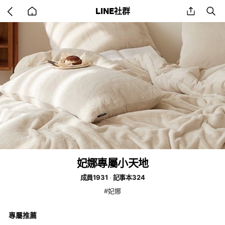
Go
share
se
LINE社群
back
to
home
妃娜專屬小天地
成員1931
記事本324
#妃娜
專屬推薦