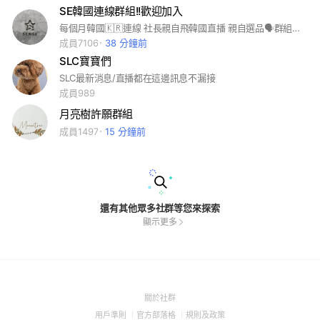
SE韓國連線群組!!歡迎加入
每個月韓國🇰🇷連線 社長親自飛韓國直播 親自選品🗣️群組消息第一手知道 偶爾到日本也會有日本🇯🇵連線喔 讓大家可以許願店家新品 #這裡是SE社團的許願池 因為匿名所以千萬不要詢問訂單喔 #這裡不是客服#不回覆訂單 #訂單問題請到Line:@se888 訂單任何問題需要專人協助一對一處理（六.日是客服人員是休息時間） 其實這裡很簡單： 分享大家希望 仙女姊姊再開團的商品😍 還有歡迎跟仙女姊姊許願商品 當然仙女姊姊也會在這裡跟你們分享好物，穿搭，哩哩摳摳 ⋯ 好吃😋好玩 好用 ⋯ 歡迎👏大家一起來分享！！ 還有如果有任何不滿的話，可以到line客服處理，千萬不要再這個聊天室，怒罵 發脾氣 這樣會讓大家氣氛不好，就有損仙女姊姊 創這個聊天室的用意哦！ #這裡嚴禁社員打廣告 #需要配合打廣告請找社長： ig:@mego5417
成員7106
38 分鐘前
SLC寶寶們
SLC最新消息/直播都在這邊訊息不漏接
成員989
月亮樹許願群組
成員1497
15 分鐘前
還有其他眾多社群等您來探索
顯示更多
(Open
關於社群
in
(Open
(Open
(Open
用戶準則
官方部落格
規則及政策