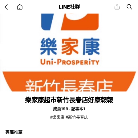
Go
share
se
LINE社群
back
to
home
樂家康超市新竹長春店好康報報
成員199
記事本1
#樂家康 #新竹長春店
專屬推薦