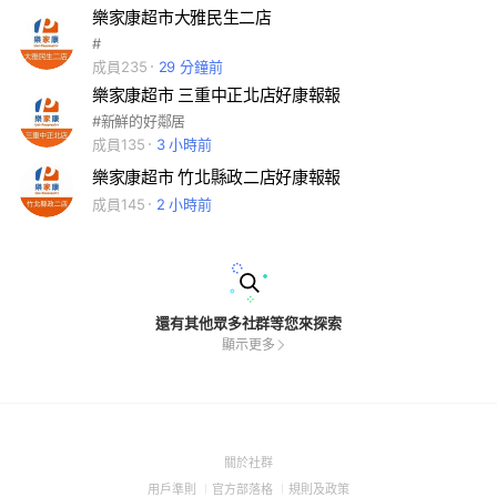
樂家康超市大雅民生二店
#
成員235
29 分鐘前
樂家康超市 三重中正北店好康報報
#新鮮的好鄰居
成員135
3 小時前
樂家康超市 竹北縣政二店好康報報
成員145
2 小時前
還有其他眾多社群等您來探索
顯示更多
(Open
關於社群
in
(Open
(Open
(Open
用戶準則
官方部落格
規則及政策