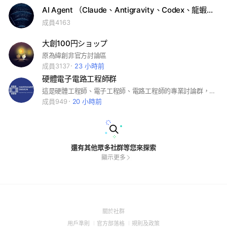
AI Agent （Claude、Antigravity、Codex、龍蝦）交流群
成員4163
大創100円ショップ
原為緯創非官方討論區
成員3137
23 小時前
硬體電子電路工程師群
這是硬體工程師、電子工程師、電路工程師的專業討論群，專注於硬體電子電路研發～入群問題有三題。HR請加入另一個社群：“硬體電子電路工程師-HR招募” #硬體工程師#電子工程師#電路工程師#系統廠#電子廠#工程師#IC#Orcad#Allegro#PCB#台積電#聯電#世界先進#力積電#華邦電#旺宏#南亞科#愛普#晶豪科#鈺創#創見#群聯#聯發科#聯詠#瑞昱#原相#義隆#敦泰#天鈺#矽創#致新#茂達#立錡#達發#信驊#祥碩#創意#世芯#智原#M31#晶心科#力智#新唐#盛群#松翰#凌陽#威盛#聯陽#偉詮電#九齊#迅杰#安國#揚智#矽格#日月光#矽品#力成#京元電子#欣銓#閎康#汎銓#南茂#頎邦#精材#超豐#菱生#穩懋#宏捷科#全新#環球晶#中美晶#合晶#嘉晶#漢磊#朋程#強茂#台半#德微#富鼎#茂矽#台達電#光寶科#群光#康舒#飛宏#全漢#明緯#建準#偉訓#台達能源#雙鴻#奇鋐#超眾#健策#高力#尼得科超眾#華碩#宏碁#微星#技嘉#華擎#研華#樺漢#凌華#友通#艾訊#新漢#振樺電#飛捷#融程電#鴻海#廣達#仁寶#緯創#英業達#和碩#神達#緯穎#佳世達#金寶#泰金寶#群創#友達#彩晶#GIS#宸鴻#中磊#智邦#啟碁#正文#明泰#建漢#神準#亞旭#智易#合勤#友訊#宏達電#Garmin#欣興#南電#景碩#金像電#華通#健鼎#瀚宇博德#台郡#臻鼎#志超#燿華#聯茂#台燿#高技#博智#敬鵬#定穎#欣興電子#台虹#台光電#華新科技#國巨#禾伸堂#興勤#立隆電#金山電#聚鼎#君耀#乾坤科技#順達#新普#AES-KY#加百裕#貿聯-KY#正崴#宣德#良維#萬泰科#佳必琪#宏致#嘉澤#湧德#優群#信邦#致伸#光聖#聯寶#博通#瑞昱半導體#聯寶電子#NVIDIA#AMD#Intel#Qualcomm#Broadcom#Marvell#Google#Microsoft#Meta#Amazon#Apple#Dell#HPE#Supermicro#Lenovo#Cisco#Juniper#Arista#ASML#應用材料#科磊#東京威力#美光#ADI#TI#NXP#ST#Infineon#Microchip#Renesas#onsemi#SiliconLabs#Synaptics#Synopsys#Cadence#Ansys#Keysight#Tektronix#RohdeSchwarz
成員949
20 小時前
還有其他眾多社群等您來探索
顯示更多
(Open
關於社群
in
(Open
(Open
(Open
用戶準則
官方部落格
規則及政策