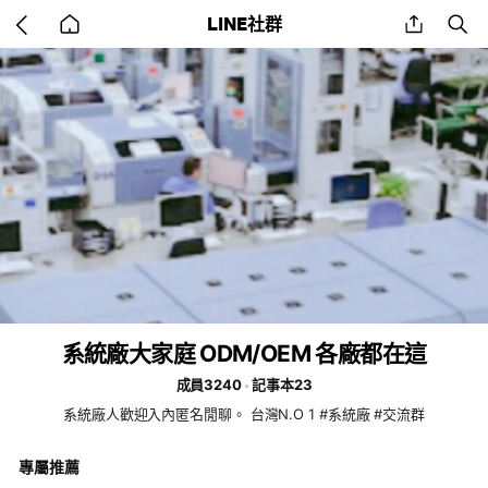
Go
share
se
LINE社群
back
to
home
系統廠大家庭 ODM/OEM 各廠都在這
成員3240
記事本23
系統廠人歡迎入內匿名閒聊。 台灣N.O 1 #系統廠 #交流群
專屬推薦