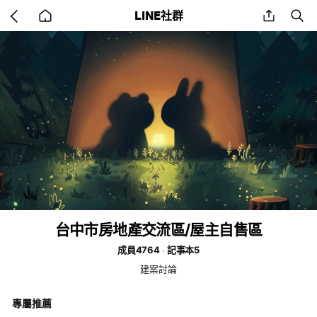
Go
share
se
LINE社群
back
to
home
台中市房地產交流區/屋主自售區
成員4764
記事本5
建案討論
專屬推薦