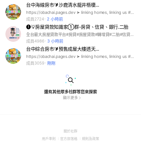
台中海線房市🔰沙鹿清水龍井梧棲…
https://obachai.pages.dev ➤ linking homes, linking us #歐巴柴 #新青安 #央行第七波 #限貸令 #信用管制 #虛坪改革 #實坪制 #台積宅 #都更 #實價登錄 #房地合一 #囤房稅 #台中預售屋 #台中新成屋 #台中中古屋 #台中二手屋 #台中港特定區 #台中買房 #台中租房 #台中首購 #台中換屋 #台中大樓 #台中透天 #台中重劃區 #台中巨蛋 #中科效應 #崇德文心 #南屯單元二 #單元三 #烏日高鐵 #寶佳 #勝美 #佳泰 #佳福 #佳茂 #佳昂 #合遠 #合康 #和築 #和宜 #豐邑 #總太 #富宇 #惠宇 #富旺 #亞昕 #寶璽 #親家 #坤聯發 #坤悅 #順天 #萬群 #新高創 #海悅 #富華 #遠雄 #信義 #華威
成員2724
2 小時前
❶💡房屋貸款知識家①群-房貸、信貸、銀行.二胎
全台最大房屋貸款平台#房貸#房屋貸款#轉增貸#二胎#信貸#信用卡#保險#地政#代書##車貸#汽車貸款#機車貸款#商品貸#手機貸#房屋二胎#新鑫#裕隆#裕融#和潤#中租#仲介#二順位#銀行#金融#理財型房貸#回覆型房貸#違約金#證券#股票#質借#法律#補助#基金#期貨#公益#慈善#捐款#p2p#imb#信用市集#鄉民貸#必可#日生金#洗錢#詐騙#房東#房仲#居住正義#租屋補助#
成員4986
3 小時前
台中綜合房市🔰預售成屋大樓透天…
https://obachai.pages.dev ➤ linking homes, linking us #歐巴柴 #新青安 #央行第七波 #限貸令 #信用管制 #虛坪改革 #實坪制 #台積宅 #都更 #實價登錄 #房地合一 #囤房稅 #台中預售屋 #台中新成屋 #台中中古屋 #台中二手屋 #台中港特定區 #台中買房 #台中租房 #台中首購 #台中換屋 #台中大樓 #台中透天 #台中重劃區 #台中巨蛋 #中科效應 #崇德文心 #南屯單元二 #單元三 #烏日高鐵 #寶佳 #勝美 #佳泰 #佳福 #佳茂 #佳昂 #合遠 #合康 #和築 #和宜 #豐邑 #總太 #富宇 #惠宇 #富旺 #亞昕 #寶璽 #親家 #坤聯發 #坤悅 #順天 #萬群 #新高創 #海悅 #富華 #遠雄 #信義 #華威
成員3059
剛剛
還有其他眾多社群等您來探索
顯示更多
(Open
關於社群
in
(Open
(Open
(Open
用戶準則
官方部落格
規則及政策