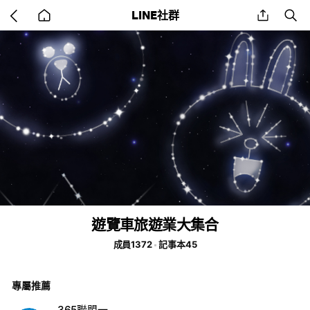
Go
share
se
LINE社群
back
to
home
遊覽車旅遊業大集合
成員1372
記事本45
專屬推薦
365聯盟一