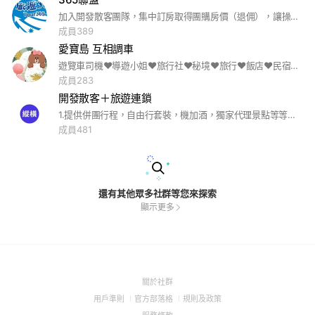
加入開發散客團隊，集中訂房取得團購房價（退佣），讓操作散客旅遊獲利更簡單
成員389
愛寶島 互相調車
遊覽車司機♥導遊小姐♥旅行社❤️秘境❤️旅行❤️飯店❤️民宿❤️露營❤️景點 (箭頭)旅遊業者分享方式： 風景照片/旅遊景點/再附上優惠活動 (箭頭)飯店業者分享方式： 飯店照片/設施配備/餐點服務/優惠活動 小葉會整理好放在記事本，給版友們欣賞 (箭頭)請勿直接丟廣告，請先提供旅遊資訊 (箭頭)記事本有旅遊相關消息 (箭頭)旅遊業、飯店業、民宿業者 (箭頭)禁止腥羶色話題、言語騷擾、酸民行為、散布不實言論、禁止討論政治、宗教 (箭頭)歡迎分享連結，但別忘了互惠唷，不然一律刪除 (箭頭)亂版者，管理員有權刪除訊息並踢除成員資格 (箭頭)本群成立宗旨是希望可以讓大家在忙碌之餘，有個地方可以看看美景、美照 互相支援調配遊覽車司機 導遊小姐💰 (箭頭)請大家聊天時別忘了禮貌唷 😄祝大家身體健康 心想事成😄
成員283
開發散客＋旅遊連鎖
1.提供併團行程，自由行套裝，機加酒，獨家代理景點等等優勢旅遊產品。 2.封閉式群組，未經允許禁止PO文
成員481
還有其他眾多社群等您來探索
顯示更多
(Open
關於社群
in
(Open
(Open
(Open
用戶準則
官方部落格
規則及政策
a
in
in
in