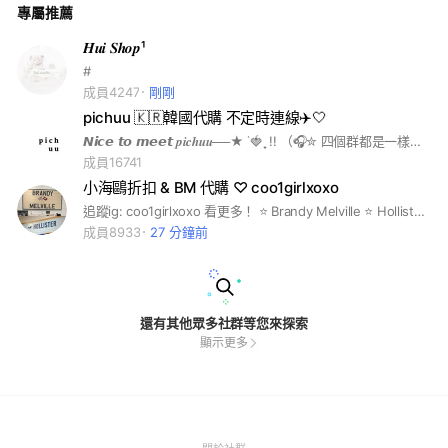
專屬推薦
𝑯𝒖𝒊 𝑺𝒉𝒐𝒑¹
#
成員4247
剛剛
pichuu 🇰🇷韓國代購 不定時連線✈️🤍
𝙉𝙞𝙘𝙚 𝙩𝙤 𝙢𝙚𝙚𝙩 𝒑𝒊𝒄𝒉𝒖𝒖──★ ˙🍓 ̟ !! （🎧✮ 四個群都是一樣的 擇一加入即可） 安妞～我們是ｐｉｃｈｕｕ 韓國代購🇰🇷🫧 不定期闆娘（我本人）會親飛連線🛬𓂃 非連線期間也會線上為大家代購 ꒰ 韓國品牌都可以代購 ꒱ ▶︎合法營業登記 93188916 希望大家在這裡都能買得開心🧺♡ 加入社群才不會錯過連線以及優惠消息唷.ᐟ （退出社群後無法重新加入） ☁️☁️☁️☁️ 各位同行拜託不要連介紹文都要抄 已經看到好幾個了🥹🤍 #韓國代購 #韓國連線 #Diptyque #CHANEL #LELABO #carlyn #mardi #marithe #findkapoor #oioi #fennec #matinkim #blackpink #ept #lee #covernat #kirsh #emis #standoil #mlb #whatitisnt #小飛人 #yegg #loopy #oliveyoung #ept #adidas #noirnine #blueelephant #gentlemonster #tamburins #nonfiction #youssouful
成員16741
小海鷗折扣 & BM 代購 ♡ coo1girlxoxo
追蹤ig: coo1girlxoxo 看更多！ ⭐️ Brandy Melville ⭐️ Hollister ⭐️ Edikted ⭐️ Subdued ⭐️ Jellycat ⭐️ W.Management 進群後請查看重要貼文📌 #bm風 #bmgirl
成員8933
27 分鐘前
還有其他眾多社群等您來探索
顯示更多