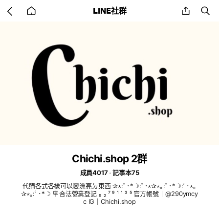
Go
share
se
LINE社群
back
to
home
Chichi.shop 2群
成員4017
記事本75
代購各式各樣可以變漂亮ㄉ東西 ✰⋆:ﾟ･*☽:ﾟ･⋆✰⋆｡:ﾟ･*☽:ﾟ･⋆｡
✰⋆｡:ﾟ･*☽ 🪧合法營業登記 ₉ ₂ ⁷ ⁹ ¹ ¹ ³ ⁵ 官方帳號｜@290ymcy
c IG｜Chichi.shop