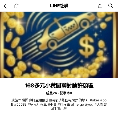
Go
share
se
LINE社群
back
to
home
168多元小黃閒聊討論許願區
成員26
記事本0
就讓司機閒聊打屁順便許願app功能回報問題的地方 #uber #bo
lt #55688 #多元計程車 #小黃 #計程車 #line go #yoxi #大都會
#呼叫小黃