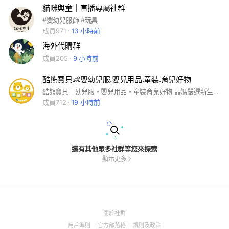
貓咪與童｜直播專屬社群
#嬰幼兒服飾 #玩具
成員971
13 小時前
海外代購群
成員205
9 小時前
酷熊寶貝👶嬰幼兒服.嬰兒用品.童裝.育兒好物
酷熊寶貝｜幼兒服・嬰兒用品・童裝育兒好物 晶媽嚴選新生兒～3歲必備用品🍼👶 紗布衣、包巾、安睡寢具、奶瓶、育兒神器通通有✨ 不賣花俏，只挑實用不踩雷✅ 加入社群享：出清福利價｜新品搶先看｜童裝女裝生活好物預購🎁
成員712
19 小時前
還有其他眾多社群等您來探索
顯示更多
(Open
關於社群
in
(Open
(Open
(Open
用戶準則
官方部落格
規則及政策