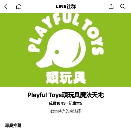
Go
share
se
LINE社群
back
to
home
Playful Toys頑玩具魔法天地
成員1643
記事本5
歡樂時光的魔法師
專屬推薦