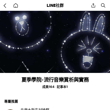
Go
share
se
LINE社群
back
to
home
夏季學院-流行音樂賞析與實務
成員164
記事本1
專屬推薦
北商大新生討論群