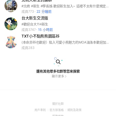
#北商 #新生 #學長姊 歡迎新生加入~ 這裡不太有什麼規定，只要不要太超過就好。做宣傳前，請先標註管理員，謝謝您！
成員773
22 分鐘前
台大新生交流版
#歡迎台大114新生
成員3747
15 小時前
TXT小不點熊熊園區🧸
(本命非🧸也歡迎）陷入可愛小熊魅力的MOA油洛本歡迎加入熊熊園區~~🧸❤️ (不歡迎黑粉！）#崔杋圭 #TOMORROWXTOGETHER #최범규 #최수빈 #최연준 #강태현 #휴닝카이 #崔秀彬 #崔然竣 #姜太顯 #休寧凱 #MOA #TXT
成員283
還有其他眾多社群等您來探索
顯示更多
(Open
關於社群
in
(Open
(Open
(Open
用戶準則
官方部落格
規則及政策
a
in
in
in