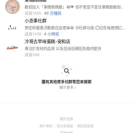
歡迎加入「東橋媽媽趣」😂💗 但不管是不是住東橋都歡迎加入我們 這裡是一群媽媽的避風港（也是發洩地🤣） 白天顧小孩、晚上滑手機 累了就來聊天，崩潰也沒關係！ ✔ 可以曬娃 ✔ 可以抱怨 ✔ 可以亂聊 目前我們在瘋皮克敏ㄧ起加入我們互相邀打菇🍄
成員1495
49 分鐘前
小丞事社群
預定和優惠活動都在這裡😁😁 🟡社群功能 ⭕️公告每週預訂品項 ⭕️公告每日現場菜單 ⭕️不定時社群限定 ❌沒有提供預留麵包的服務 ❌不回答個人訂單問題（請私訊粉專/line客服）
成員1438
4 小時前
冷哥古早味蛋糕-安和店
專注於食材的品質 以及低油低糖低負擔的堅持
成員546
還有其他眾多社群等您來探索
顯示更多
(Open
關於社群
in
(Open
(Open
(Open
用戶準則
官方部落格
規則及政策
a
in
in
in