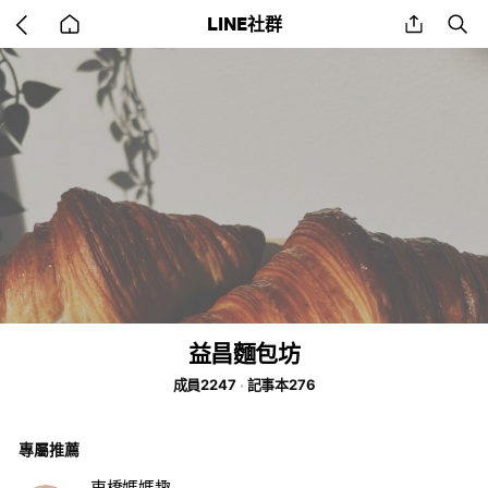
Go
share
se
LINE社群
back
to
home
益昌麵包坊
成員2247
記事本276
專屬推薦
東橋媽媽趣