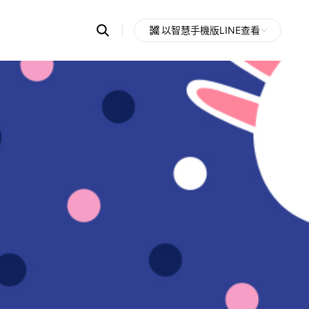
Search
以智慧手機版LINE查看
OpenChats
Open
or
search
messages
area