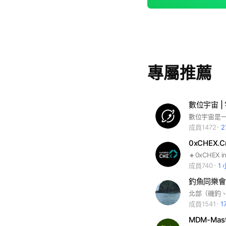
專屬推薦
數位宇宙 
成員1472
2
成員740
1
釣魚同樂會
成員1541
1
MDM-Mast