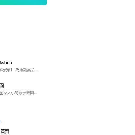
kshop
【戰鬥陀螺X 玩家社群規章】 為維護高品質陀螺競技環境，請群友共同遵守： 1. 販售審核制：欲販賣商品者，請先私訊管理員審核。符合標準後，由管理員統一發布。 2. 定位聲明：本群販售為「3D列印相容升級配件」，非官方產品，請玩家理解材質特性後理性購買。 3.社群風氣：嚴禁血腥、煽動對立、色情。售後糾紛請私訊賣家處理，禁止在群內公開謾罵。
樂園
娃娃機零食場，適合全家大小的親子樂園，3c家電、日韓零食、寶可夢娃娃、公仔一番賞。
前
易買賣