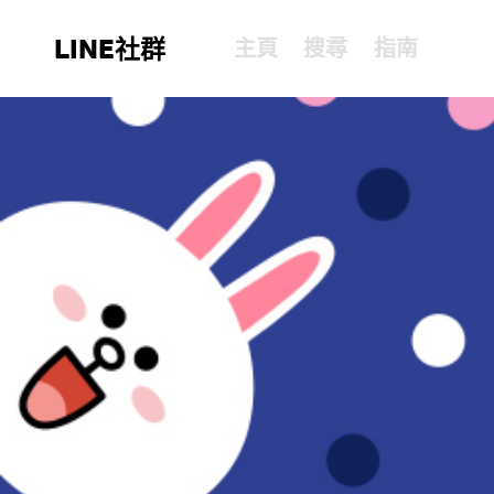
LINE社群
主頁
搜尋
指南