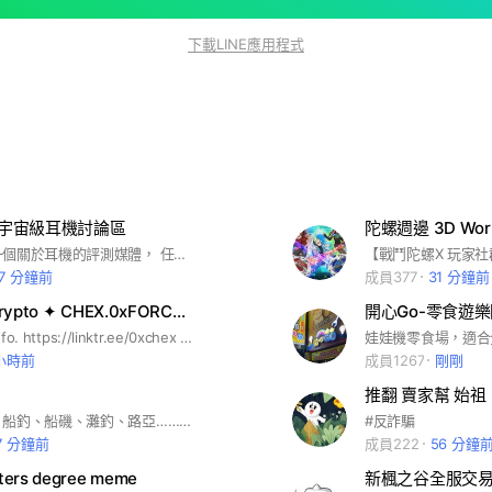
下載LINE應用程式
| 宇宙級耳機討論區
陀螺週邊 3D Wor
數位宇宙是一個關於耳機的評測媒體， 任何耳機相關疑難雜症都可以來討論哦，偶爾也會有其他產品評測。 按讚加入我們的數位宇宙 訂閱頻道👉 https://pse.is/du616 聯絡我們👉 digitaluniverse616@gmail.com
7 分鐘前
成員377
31 分鐘前
0xCHEX.Crypto ✦ CHEX.0xFORCE｜比特幣｜區塊鏈｜NFT｜鏈遊｜元宇宙｜空投
開心Go-零食遊
🔸0xCHEX info. https://linktr.ee/0xchex 多年平面設計經驗，近兩年投入區塊鏈領域，並於2022年創立0xFORCE 區塊原力，憑藉著區塊鏈專業以及創新行銷企劃，結合專業的MOD團隊打造數個千人社群。 🔸服務項目 智能合約攥寫、NFT製作與發行、TOKEN發行、社群創建及運營、Discord課程、形象設計(VI)、動畫製作(2D/3D)、網站架設(2.0/3.0)、Lina OA 顧問 #0xFORCE #Crypto #Blockchain #Bitcoin #Ethereum #TRON #DOGE #BTC #ETH #TRX #NFT #GameFi #FTX #Bitstreetx #Triiix #BingX #MEME #區塊原力 #區塊鏈 #加密貨幣 #虛擬貨幣 #虛擬通貨 #比特幣 #以太坊 #以太幣 #狗狗幣 #波場 #白名單 #元宇宙 #存錢 #理財 #投資 #賺錢 #股票 #幣安 #火幣 #合約 #炒幣 #智能 #機器 #usdt #房市 #網格 #派網 #韭菜 #鏈遊 #手機 #挖礦 #迷因
 小時前
成員1267
剛剛
推翻 賣家幫 始祖
北部（磯釣、船釣、船磯、灘釣、路亞……等）釣點釣技分享，一起來揪釣魚喇滴賽
#反詐騙
7 分鐘前
成員222
56 分鐘
ers degree meme
新楓之谷全服交