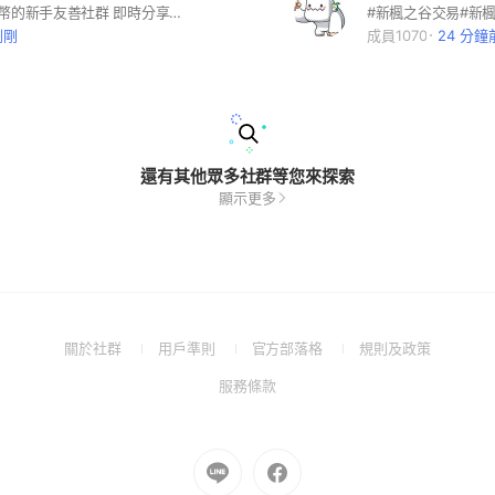
美股&加密貨幣的新手友善社群 即時分享第一手投資資訊、操作機會 ⚠️請按照後續步驟加入, 否則無法審核通過⚠️
剛剛
成員1070
24 分鐘
還有其他眾多社群等您來探索
顯示更多
(Open
(Open
(Open
(Open
關於社群
用戶準則
官方部落格
規則及政策
in
in
in
in
(Open
服務條款
a
a
a
a
in
new
new
new
new
a
window)
window)
window)
window)
new
Go
Go
window)
to
to