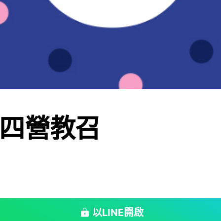
四營教召
以LINE開啟