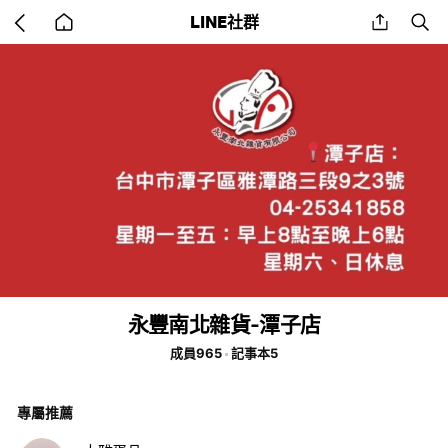
Go
share
se
LINE社群
back
to
home
永豐南北雜貨-潭子店
成員965
記事本5
專屬推薦