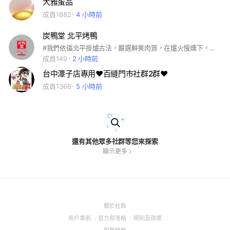
大雅蛋品
成員1882
4 小時前
炭鴨堂 北平烤鴨
#我們依循北平掛爐古法，嚴選鮮美肉質，在爐火慢燻下，每一隻烤鴨都披上了琥珀色的金黃脆皮，入口即化，肉質多汁。從片鴨的油香、爆炒的鹹香到鹽酥的酥脆噴香，帶您體驗最正宗的烤鴨藝術。 本群不會解散，如有移至他群訊息，是詐騙，不要點喔！
成員149
2 小時前
台中潭子店專用❤️百縫門市社群2群❤️
成員1366
5 小時前
還有其他眾多社群等您來探索
顯示更多
(Open
關於社群
in
(Open
(Open
(Open
用戶準則
官方部落格
規則及政策
a
in
in
in