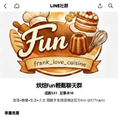
Go
share
se
LINE社群
back
to
home
烘焙fun輕鬆聊天群
成員531
記事本16
部落•團購•生活•人文 關鍵字食譜請傳送官方line @577xapto
專屬推薦