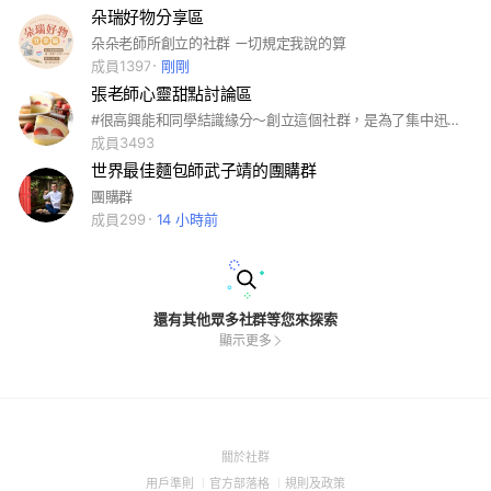
朵瑞好物分享區
朵朵老師所創立的社群 ㄧ切規定我說的算
成員1397
剛剛
張老師心靈甜點討論區
#很高興能和同學結識緣分～創立這個社群，是為了集中迅速回覆同學的問題，以及社團也會有小老師幫忙回覆， 能更有效率的協助同學完成交作業，以及慢慢地輔導同學完成作品呦！ 因此創立這個社群，之後老師的成品照，以及招生的文案都會在這裡服務各位呦！
成員3493
世界最佳麵包師武子靖的團購群
團購群
成員299
14 小時前
還有其他眾多社群等您來探索
顯示更多
(Open
關於社群
in
(Open
(Open
(Open
用戶準則
官方部落格
規則及政策