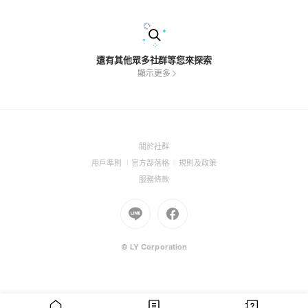
還有其他眾多社群等您來探索
顯示更多
(Open
關於社群
in
(Open
(Open
(Open
用戶準則
官方部落格
規則及政策
a
in
in
in
(Open
服務條款
new
a
a
a
in
window)
new
Go
new
Go
new
a
window)
to
window)
to
window)
new
Line
Facebook
window)
(Open
(Open
© LY Corporation
in
in
a
a
new
new
window)
window)