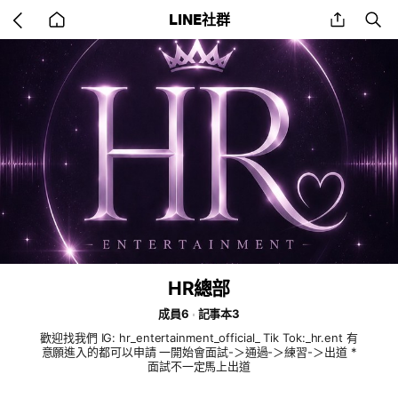
Go
share
se
LINE社群
back
to
home
HR總部
成員6
記事本3
歡迎找我們 IG: hr_entertainment_official_ Tik Tok:_hr.ent 有
意願進入的都可以申請 一開始會面試-＞通過-＞練習-＞出道 *
面試不一定馬上出道