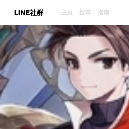
LINE社群
主頁
搜尋
指南