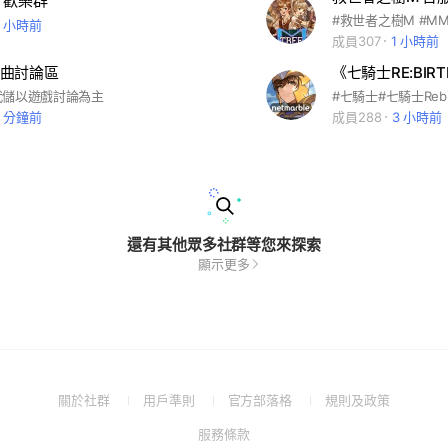
 歡樂群
5 小時前
成員307
1 小時前
曲討論區
《七騎士RE:BIR
代儲以遊戲討論為主
9 分鐘前
成員288
3 小時前
還有其他眾多社群等您來探索
顯示更多
(Open
(Open
(Open
(Open
關於社群
用戶準則
官方部落格
規則及政策
in
in
in
in
(Open
服務條款
a
a
a
a