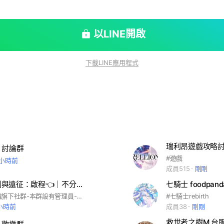
以LINE開啟
下載LINE應用程式
瑞利昂遊戲攻略
 討論群
#遊戲
 小時前
成員515
剛剛
文老爹👉劍與遠征：啟程👈｜不分區綜合討論群
七騎士 foodpand
歡迎來到魔儲旗下社群-本群設有管理員-詳情群規以記事本為基準 (★) 本群風氣自由，主要供大家交流心得、聊天、組隊、買賣、勿惡意洗版 (★) 人各有所好，議論角色，請避免使用激烈字眼 (★) 請勿有破壞群友和諧之任何舉動 (★) 禁止於群內張貼任何第三方社團，群組的相關資訊 (❌)【本群禁止】未經管理員授權通過之代儲商任何廣告行為 祝各位都是歐洲人（●′∀‵）ノ♡ #劍與遠征 #劍與遠征啟程 #文老爹
#七騎士rebirth
 小時前
成員38
剛剛