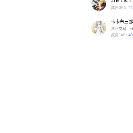
放置七騎士
成員363
1
卡卡布三部
禁止交易、
成員149
4