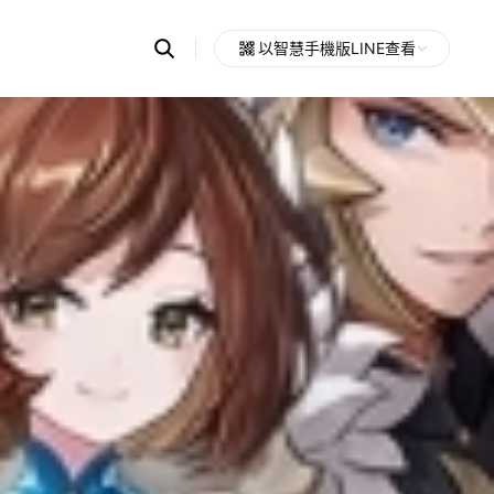
Search
以智慧手機版LINE查看
OpenChats
Open
or
search
messages
area