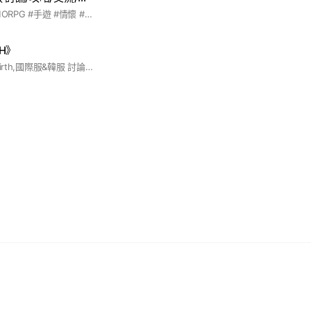
#救世者之樹M #MMORPG #手遊 #情懷 #原廠授權 #救世者之樹 #救世者 #救世者手遊
TH》
#七騎士#七騎士Rebirth,國際服&韓服 討論與交流