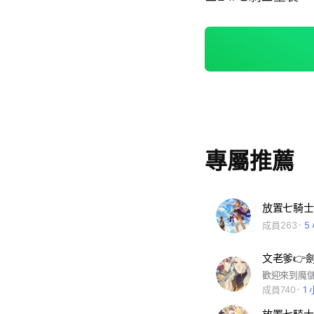
專屬推薦
放置七騎士
成員263
5
成員740
1