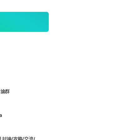
討論群
a
救世者之樹M 台服 討論/攻略/交流/群組