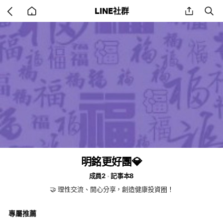
Go
share
se
LINE社群
back
to
home
明銘更好團💎
成員2
記事本8
🤝 理性交流、開心分享，創造健康投資圈！
專屬推薦