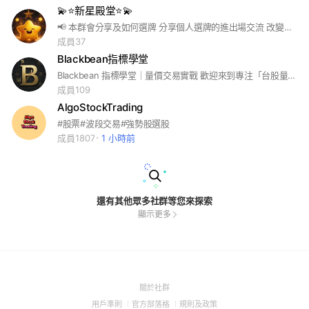
💫⭐️新星殿堂⭐️💫
📢 本群會分享及如何選牌 分享個人選牌的進出場交流 改變及創新原本的投資思維💪✨ 邀請您一同來賺小小零用錢💰 要加入的新朋友，請先透過以下網址申請喔 https://www.instagram.com/newstar13388?igsh=NTJocTR0anZ6ZnZt&utm_source=qr
成員37
Blackbean指標學堂
Blackbean 指標學堂｜量價交易實戰 歡迎來到專注「台股量價研究」的學習社群。我們拒絕憑感覺進場，只相信數據與邏輯。 📈 學堂特色： 量價解析：深拆市場動能與大戶資金流向。 視覺化策略：將複雜分析轉化為直觀進出場訊號。 實戰交流：分享台股當沖與波段的指標觀察心得。 讓我們一起透過指標，在市場中提煉出穩定的獲利模型！
成員109
AlgoStockTrading
#股票#波段交易#強勢股選股
成員1807
1 小時前
還有其他眾多社群等您來探索
顯示更多
(Open
關於社群
in
(Open
(Open
(Open
用戶準則
官方部落格
規則及政策