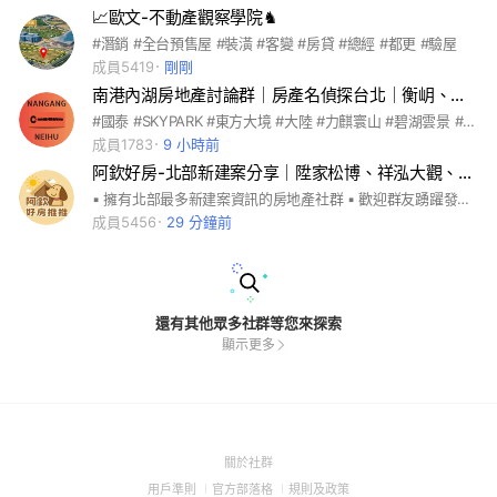
📈歐文-不動產觀察學院♞
#潛銷 #全台預售屋 #裝潢 #客變 #房貸 #總經 #都更 #驗屋
成員5419
剛剛
南港內湖房地產討論群｜房產名偵探台北｜衡岄、豐琙、南港之星、湖芯AIT、展宜本植、碧湖泱玥、日麗
#國泰 #SKYPARK #東方大境 #大陸 #力麒寰山 #碧湖雲景 #南港 #南港展覽館 #板南線 #文湖線 #雙捷運 #漢來飯店#南港軟體園區 #大陸 #經貿園區 #經貿 #國協天玥 #新聯陽 #首泰 #首泰大喆 #全陽 #全陽馥 #世界明珠 #Citylink #元利 #璞真 #聯勤 #r13 #新聯陽 #璞園 #甲山林 #愛山林 #海悅 #創意家 #台電 #北流 #南港之星 #潤泰 #友座 #南港明珠 #預售案 #預售 #賞屋 #看房 #討論 #交流 #早鳥 #甲桂林 #信義代銷 #內湖 #力麒 #三豐 #廣宇江南 #基泰碧湖 #聖德福 #長虹 #華固 #碧湖 #碧湖文森 #山釀 #買房
成員1783
9 小時前
阿欽好房-北部新建案分享｜陞家松博、祥泓大觀、文心月月、敦陽擎天、民生素晴、南港之星、瓏山林上城苑
▪ 擁有北部最多新建案資訊的房地產社群 ▪ 歡迎群友踴躍發言交流想法 一個人可以走得快，但一群人才走得遠 🙌 ▪ 阿欽替你篩選優質好建案 記事本會推薦阿欽覺得價格合理的建案 🧐 ▪ 阿欽會盡力協助安排群友「優先賞屋」，讓群友較有機會享有早鳥優惠價格及選到理想戶型 🤩
成員5456
29 分鐘前
還有其他眾多社群等您來探索
顯示更多
(Open
關於社群
in
(Open
(Open
(Open
用戶準則
官方部落格
規則及政策