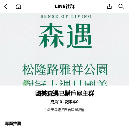
Go
share
se
LINE社群
back
to
home
國美森遇已購戶屋主群
成員10
記事本0
#國美森遇#信義區#驗屋
專屬推薦