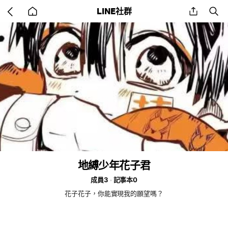
Go
share
se
LINE社群
back
to
home
地縛少年花子君
成員3
記事本0
花子花子，你能實現我的願望嗎？