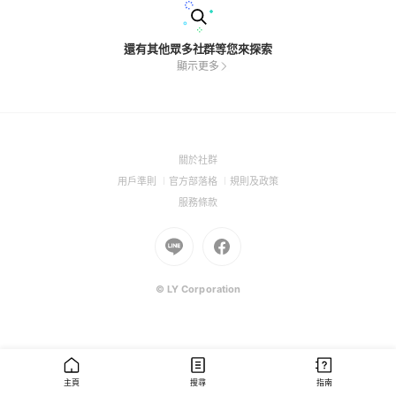
還有其他眾多社群等您來探索
顯示更多
(Open
關於社群
in
(Open
(Open
(Open
用戶準則
官方部落格
規則及政策
a
in
in
in
(Open
服務條款
new
a
a
a
in
window)
new
Go
new
Go
new
a
window)
to
window)
to
window)
new
Line
Facebook
window)
(Open
(Open
© LY Corporation
in
in
a
a
new
new
window)
window)
主頁
搜尋
指南