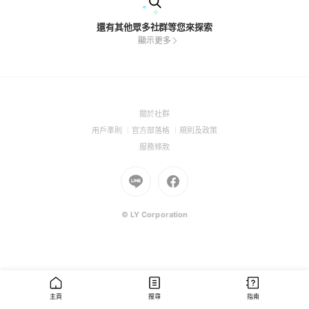
還有其他眾多社群等您來探索
顯示更多
(Open
關於社群
in
(Open
(Open
(Open
用戶準則
官方部落格
規則及政策
a
in
in
in
(Open
服務條款
new
a
a
a
in
window)
new
Go
new
Go
new
a
window)
to
window)
to
window)
new
Line
Facebook
window)
(Open
(Open
© LY Corporation
in
in
a
a
new
new
window)
window)
主頁
搜尋
指南