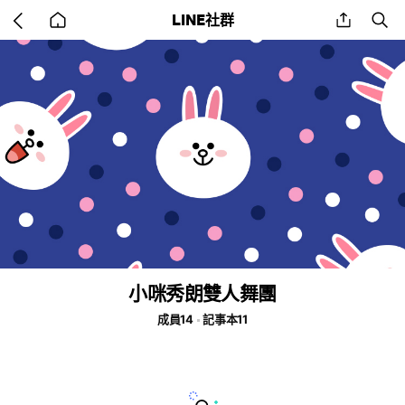
Go
share
se
LINE社群
back
to
home
小咪秀朗雙人舞團
成員14
記事本11