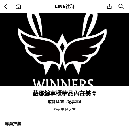
Go
share
se
LINE社群
back
to
home
薇娜絲專櫃精品內在美👙
成員1409
記事本4
舒適美麗大方
專屬推薦