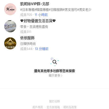
凱妮絲VIP群-北部
#日本專櫃#韓國專櫃#日韓服飾#男女皆可#男女老少
成員705
11 小時前
💖好物優選生活百貨💖
零食，百貨應有盡有
成員311
依依服飾
日韓快時尚
成員544
13 分鐘前
還有其他眾多社群等您來探索
顯示更多
(Open
關於社群
in
(Open
(Open
(Open
用戶準則
官方部落格
規則及政策