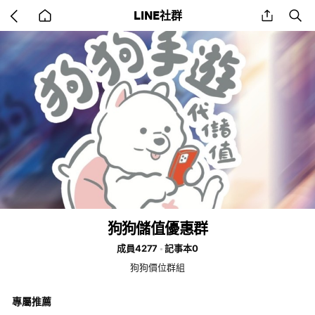
Go
share
se
LINE社群
back
to
home
狗狗儲值優惠群
成員4277
記事本0
狗狗價位群組
專屬推薦