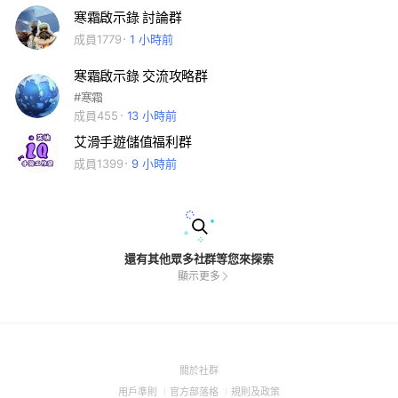
寒霜啟示錄 討論群
成員1779
1 小時前
寒霜啟示錄 交流攻略群
#寒霜
成員455
13 小時前
艾滑手遊儲值福利群
成員1399
9 小時前
還有其他眾多社群等您來探索
顯示更多
(Open
關於社群
in
(Open
(Open
(Open
用戶準則
官方部落格
規則及政策