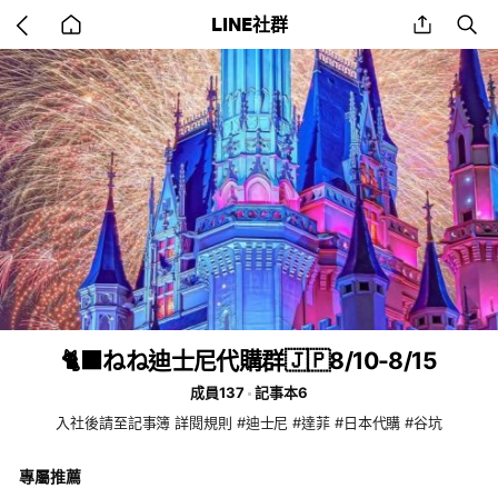
Go
share
se
LINE社群
back
to
home
🐈‍⬛ねね迪士尼代購群🇯🇵8/10-8/15
成員137
記事本6
入社後請至記事簿 詳閱規則 #迪士尼 #達菲 #日本代購 #谷坑
專屬推薦