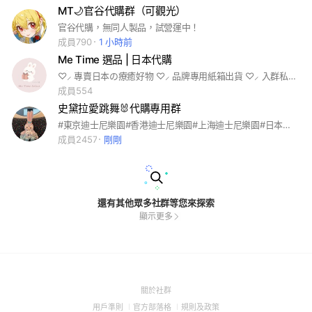
MT🌙官谷代購群（可觀光）
官谷代購，無同人製品，試營運中！
成員790
1 小時前
Me Time 選品 | 日本代購
♡⸝ 專賣日本の療癒好物 ♡⸝ 品牌專用紙箱出貨 ♡⸝ 入群私訊LINE官方🔍@362ipycm
成員554
史黛拉愛跳舞🐰代購專用群
#東京迪士尼樂園#香港迪士尼樂園#上海迪士尼樂園#日本代購#東京代購#米奇#米妮#達菲家族#達菲熊#雪莉玫#玲娜貝兒#史黛拉#迪士尼失心瘋
成員2457
剛剛
還有其他眾多社群等您來探索
顯示更多
(Open
關於社群
in
(Open
(Open
(Open
用戶準則
官方部落格
規則及政策