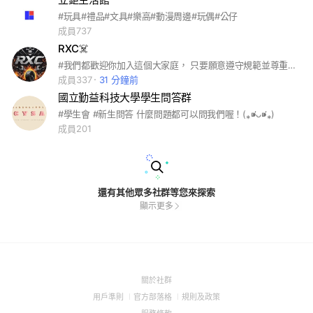
#玩具#禮品#文具#樂高#動漫周邊#玩偶#公仔
成員737
RXC☠️
#我們都歡迎你加入這個大家庭， 只要願意遵守規範並尊重團隊，都能在這裡找到歸屬感
成員337
31 分鐘前
國立勤益科技大學學生問答群
#學生會 #新生問答 什麼問題都可以問我們喔！(⁎⁍̴̛ᴗ⁍̴̛⁎)
成員201
還有其他眾多社群等您來探索
顯示更多
(Open
關於社群
in
(Open
(Open
(Open
用戶準則
官方部落格
規則及政策
a
in
in
in