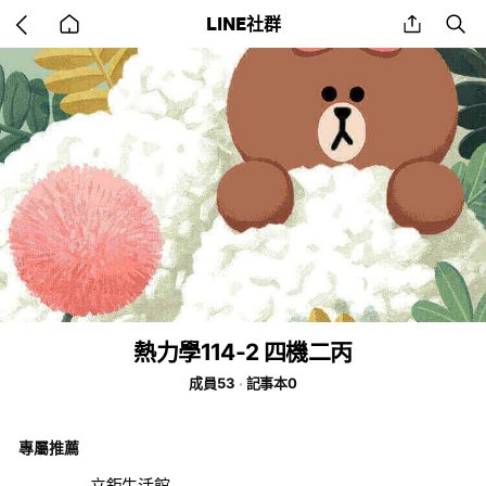
Go
share
se
LINE社群
back
to
home
熱力學114-2 四機二丙
成員53
記事本0
專屬推薦
立鉅生活館