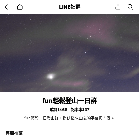
Go
share
se
LINE社群
back
to
home
fun輕鬆登山一日群
成員1468
記事本137
fun輕鬆一日登山群，提供徵求山友的平台與空間。
專屬推薦