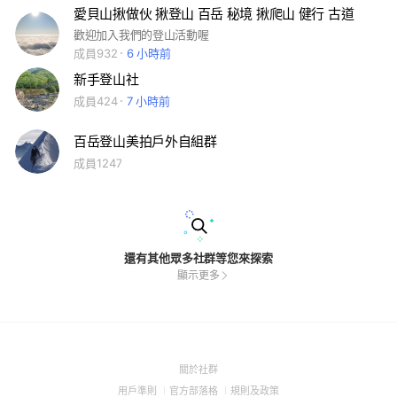
愛貝山揪做伙 揪登山 百岳 秘境 揪爬山 健行 古道
歡迎加入我們的登山活動喔
成員932
6 小時前
新手登山社
成員424
7 小時前
百岳登山美拍戶外自組群
成員1247
還有其他眾多社群等您來探索
顯示更多
(Open
關於社群
in
(Open
(Open
(Open
用戶準則
官方部落格
規則及政策