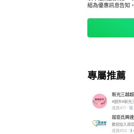
組為優惠訊息告知
感謝各位好冰友的配合~ ⏰晚間(2)(1)：(0)(0)後不發
以好好休息，群組開放時間，都
下通知您進行付款
為，所有交易行為均需至康是
意群組裡的好康優
人早一步搶購優惠喲👍 ❌說明群組內不討論政治、宗教、謝
避免打擾大家 ❤️有任何不懂的問題也歡迎致電詢問 ☎️05-2279859 感謝
您的配合🙏🙏
專屬推薦
新光三越超
成員417
1
屈臣氏興達
成員602
3