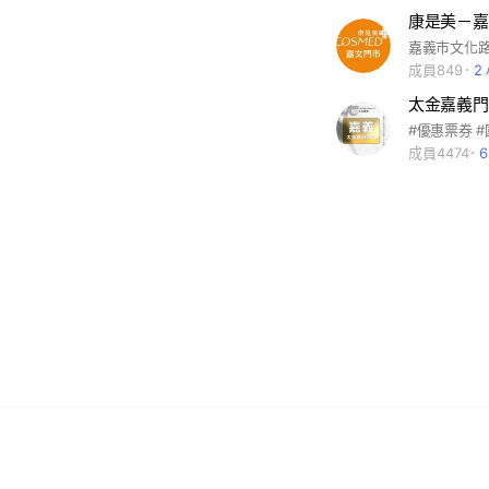
康是美－嘉
嘉義市文化路
成員849
2
太金嘉義門
成員4474