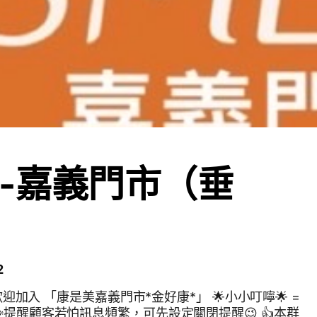
-嘉義門市（垂
2
*」 🌟小小叮嚀🌟 =