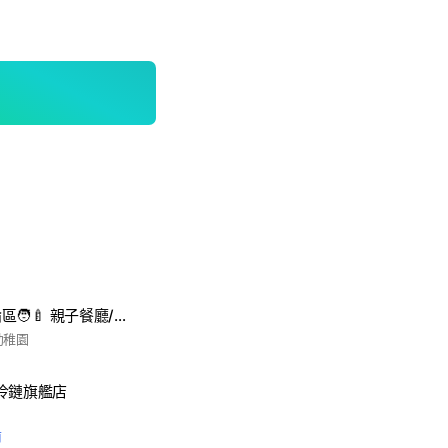
嘉義親子育兒討論區🧑‍🍼 親子餐廳/親子步道/親子飯店/親子公園/親子農場/童裝/副食
幼稚園
冷鏈旗艦店
前