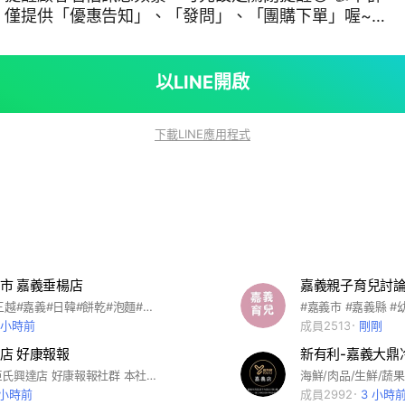
，僅提供「優惠告知」、「發問」、「團購下單」喔~
文/不回覆！大家可
會為大家服務(~) ⚠️本群組不會主動或私
、款項等相關作業，也不會請您至ATM操作任何轉帳行
以LINE開啟
美實體門市進行。 ❤️請各位捧友們要隨時留
惠報報，小編們只要一發現好康會立即放上來，可比別
下載LINE應用程式
絕任何廣告！
市 嘉義垂楊店
#超市#新光三越#嘉義#日韓#餅乾#泡麵#飲料#納豆#味噌#優格 🥯不定時發送新品促銷訊息 🍰提供預購 預留服務 🧂食材知識 料理交流
#嘉義市 #嘉義縣 #
2 小時前
成員2513
剛剛
店 好康報報
新有利-嘉義大鼎
歡迎加入屈臣氏興達店 好康報報社群 本社群會不定時PO出屈臣氏好康優惠訊息，以利您隨時掌握門市最新活動與促銷資訊！ 這是一個公開的社群，要麻煩大家遵守注意事項（版規）如下： 1.加入後，可點選「設定」 「關閉提醒」為避免影響大家休息，社群發送及回覆訊息時間為早上10點-晚上22點，若於時段外有任何問題，可先於社群留言，小編們看到後會盡快於服務時間內依序回覆。 2.為保障您的資訊安全，請勿於社群中透露任何個人資訊，例如：個人LINE ID、姓名、電話、電子信箱、地址、會員卡號、信用卡號等，門市人員亦不會要求您提供上述訊息或任何個人資料。 3.本社群不會主動或私下通知您進行付款、確認款項等相關交易作業，也不會請您至ATM轉帳或進行任何操作，所有交易活動均需至屈臣氏實體門市完成。 4.本社群為分享屈臣氏優惠活動專用，相關貼文或照片以門市相關活動或詢問商品為主，請大家務必遵守 LINE社群使用條款，也請留意不要於社群內討論政治、宗教、種族、性別取向等議題，並謝絕任何廣告。為維護其他人權益，屈臣氏有絕對權利保留備份或刪除包括但不限於含有上述所列內容之留言，並由社群管理員將違反LINE社群使用條款及上述注意事項之使用者退出社群，謝謝大家配合！ 有任何商品或活動優惠訊息歡迎提問喔！ 因小編主要工作為門市服務，可能無法於第一時間回覆訊息，還請大家多多包涵！ 門市電話： 門市營業時間：10:00~22:00 門市地址：嘉義市 屈臣氏興達店歡迎您的加入！ #屈臣氏 #興達店 #Watsons
海鮮/肉品/生鮮/蔬果
 小時前
成員2992
3 小時