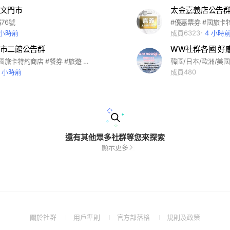
文門市
太金嘉義店公告
76號
 小時前
成員6323
4 小時
市二館公告群
WW社群各國 好
#優惠票券 #國旅卡特約商店 #餐券 #旅遊 #全台美食 #王品系列 #萬豪酒店 #饗食天堂 #海港系列 #吃喝玩樂 #住宿券 #各大樂園 #飯店 #連鎖餐飲 #家樂福禮券 #7-11商品卡 #離島旅遊 #國內旅遊 #機票 #船票 #小琉球 #團媽合作 #親子同樂 #電子券 #實體通路 #便宜 #國旅卡特約商店
6 小時前
成員480
還有其他眾多社群等您來探索
顯示更多
(Open
(Open
(Open
(Open
關於社群
用戶準則
官方部落格
規則及政策
in
in
in
in