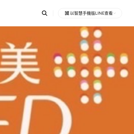
Search
以智慧手機版LINE查看
OpenChats
Open
or
search
messages
area