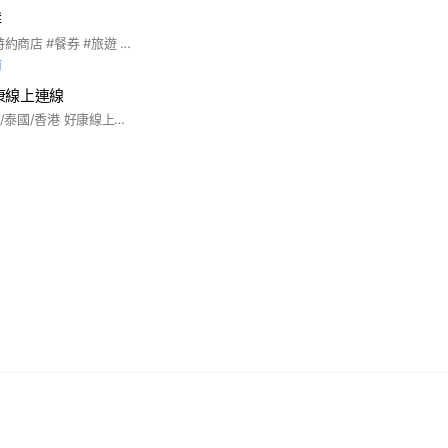
群
#優惠票券 #國旅卡特約商店 #餐券 #旅遊 #全台美食 #王品系列 #萬豪酒店 #饗食天堂 #海港系列 #吃喝玩樂 #住宿券 #各大樂園 #飯店 #連鎖餐飲 #家樂福禮券 #7-11商品卡 #離島旅遊 #國內旅遊 #機票 #船票 #小琉球 #團媽合作 #親子同樂 #電子券 #實體通路 #代訂房 #船票 #自由行 #客製化旅遊 #簽證 #KOL合作 #多元支付 #全球網卡 #即買即用 #團購 #公司行號 #職工福委 #員工聚餐 #自助餐 #福利
前
康線上連線
韓國/日本/歐洲/美國/泰國/香港 好康線上連線 入群前 敲一下WW官方LINE 客服會給系統登入會員ID 暱稱改會員編號 即可加入社群 WW官方LINE ID @661jcrda