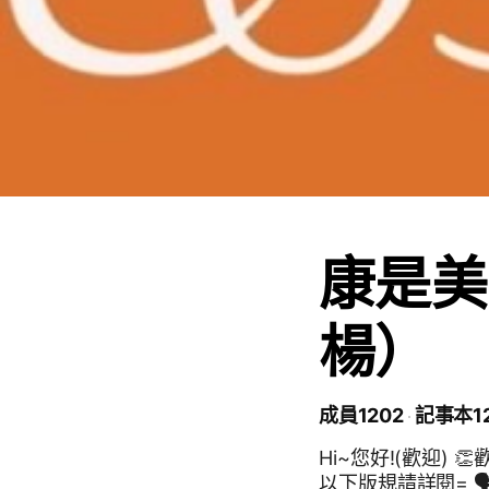
康是美
楊）
成員1202
記事本1
Hi~您好!(歡迎) 👏歡迎加入 「康是美嘉義門市*金好康
以下版規請詳閱= 🗣提醒顧客若怕訊息頻繁，可先設定關閉提醒😉 👍本群