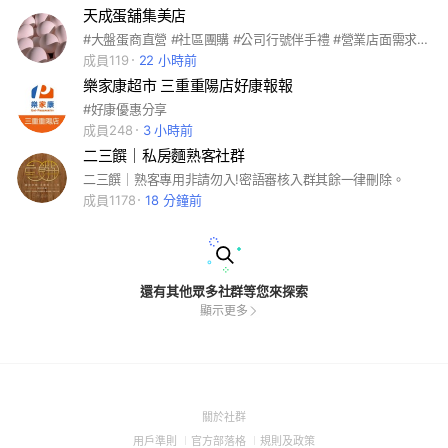
天成蛋舖集美店
#大盤蛋商直營 #社區團購 #公司行號伴手禮 #營業店面需求 #批發 #零售
成員119
22 小時前
樂家康超市 三重重陽店好康報報
#好康優惠分享
成員248
3 小時前
二三饌｜私房麵熟客社群
二三饌｜熟客專用非請勿入!密語審核入群其餘一律刪除。
成員1178
18 分鐘前
還有其他眾多社群等您來探索
顯示更多
(Open
關於社群
in
(Open
(Open
(Open
用戶準則
官方部落格
規則及政策