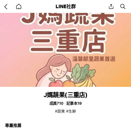
Go
share
se
LINE社群
back
to
home
J媽蔬果(三重店)
成員710
記事本19
#蔬果 #生鮮
專屬推薦