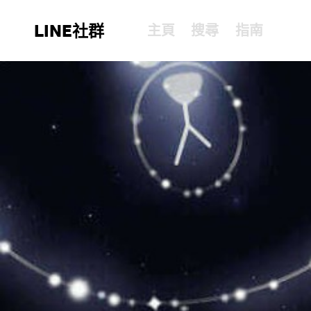
LINE社群
主頁
搜尋
指南