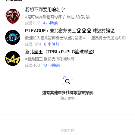
我想不到要用啥名字
#是時候高雄也有球隊了 歡迎大家討論
成員637
4 小時前
P.LEAGUE+ 臺北富邦勇士🏆🏆🏆 球迷討論區
歡迎加入臺北富邦勇士球迷討論區☺️ 一起為勇士們加油💪🏻當他們最強的後盾💙 本社群秉持理性討論的宗旨 ❌勿惡言謾罵球員裁判及所有球迷 勿引戰，勿散播不實謠言 ❌勿當無腦伸手牌 賽程.售票.商品發售等球隊資訊 請先自行搜尋官網.官方FB.IG ❌勿過度轉貼文章 轉貼前先往前看看是否已有討論串 🔵買賣相關一律至買賣交流子群 🔵記事本有很多有用資訊發問前請先參閱 🔵球員教練等姓名選字正確是基本尊重💙
成員1874
8 小時前
新北國王（TPBL+P+PLG籃球聯盟）
#新北國王 歡迎支持在地球隊
成員403
10 小時前
還有其他眾多社群等您來探索
顯示更多
(Open
關於社群