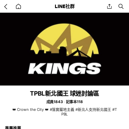
Go
share
se
LINE社群
back
to
home
TPBL新北國王 球迷討論區
成員1843
記事本118
👑 Crown the City 👑 #落實屬地主義 #新北人支持新北國王 #T
PBL
專屬推薦