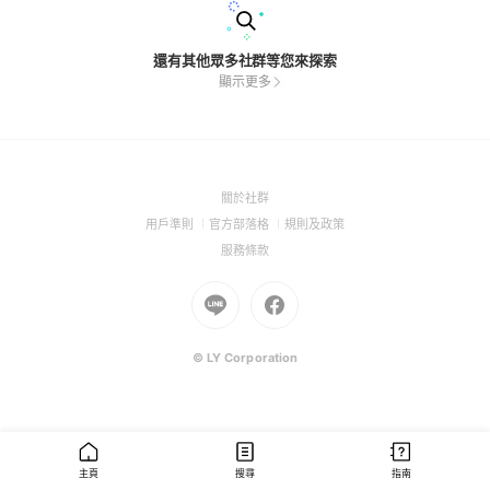
還有其他眾多社群等您來探索
顯示更多
(Open
關於社群
in
(Open
(Open
(Open
用戶準則
官方部落格
規則及政策
a
in
in
in
(Open
服務條款
new
a
a
a
in
window)
new
Go
new
Go
new
a
window)
to
window)
to
window)
new
Line
Facebook
window)
(Open
(Open
© LY Corporation
in
in
a
a
new
new
window)
window)
主頁
搜尋
指南