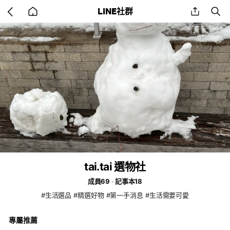
Go
share
se
LINE社群
back
to
home
tai.tai 選物社
成員69
記事本18
#生活選品 #精選好物 #第一手消息 #生活需要可愛
專屬推薦