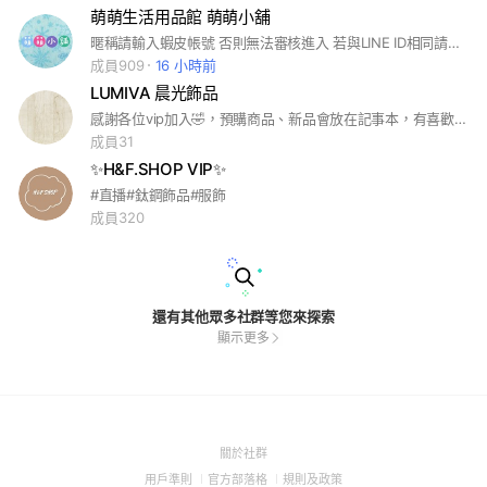
萌萌生活用品館 萌萌小舖
暱稱請輸入蝦皮帳號 否則無法審核進入 若與LINE ID相同請加上.或_ ⛔請勿在🦐提到社群可以改說太空部加入
成員909
16 小時前
LUMIVA 晨光飾品
感謝各位vip加入🤣，預購商品、新品會放在記事本，有喜歡可以在記事本留言處喊+1喔
成員31
✨H&F.SHOP VIP✨
#直播#鈦鋼飾品#服飾
成員320
還有其他眾多社群等您來探索
顯示更多
(Open
關於社群
in
(Open
(Open
(Open
用戶準則
官方部落格
規則及政策