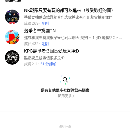
專屬推薦
NK戰隊只要有玩的都可以進來（最受歡迎的團）
準備要抽傳奇鑰匙組合包大家進來有可能都會抽到你們
成員269
剛剛
競爭者單挑團TN
進來和我單挑我很菜💀也可以聊天 規則。 1可以罵髒話2不要嗆別人3我不ㄧ定能玩4要玩和我講5我的名字是ZNx_Nooplay. 歡迎來到本群 —— 這裡不拼段位，只拼笑聲 😝 我們宗旨只有一句話： 輸可以，心態不能爆。 不罵人、不壓力、不內鬥。 想打就打，想聊就聊。📢 另外也拜託大家幫忙宣傳一下本群！ 有朋友也玩槍戰、想輕鬆娛樂的，都歡迎拉進來一起玩 🔥
成員432
剛剛
KPG競爭者:3團長愛玩原神:D
雖然說是槍戰但很多瓜:P
成員211
51 分鐘前
還有其他眾多社群等您來探索
顯示更多
(Open
關於社群