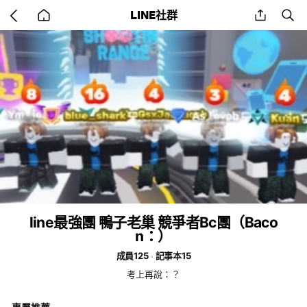
Go
share
se
LINE社群
back
to
home
line最強團 鴨子老巢 競爭者Bc團（Baco
n：）
成員125
記事本15
考上再說：？