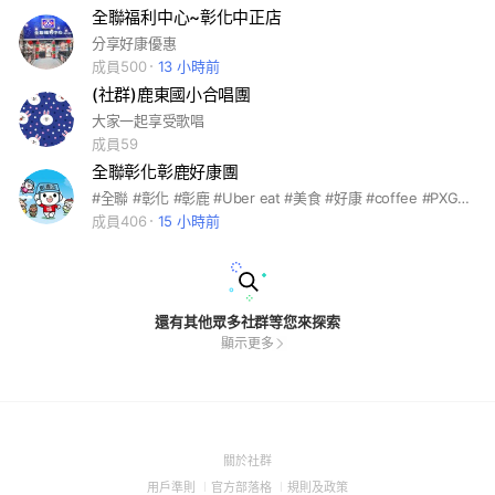
全聯福利中心~彰化中正店
分享好康優惠
成員500
13 小時前
(社群)鹿東國小合唱團
大家一起享受歌唱
成員59
全聯彰化彰鹿好康團
#全聯 #彰化 #彰鹿 #Uber eat #美食 #好康 #coffee #PXGO #PXPAY #阪急麵包 #福利熊 #預購 #鋪桌 #中元 #中秋
成員406
15 小時前
還有其他眾多社群等您來探索
顯示更多
(Open
關於社群
in
(Open
(Open
(Open
用戶準則
官方部落格
規則及政策