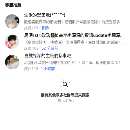
專屬推薦
生米的聚集地(*¯︶¯*)
歡迎喜歡周深的朋友們，這個群非常熱鬧活躍，能接受很多訊息歡迎加入💙🩵 周深是超棒的存在，請大家多多支持周深喔🩵💙風雨同周深情不移💙🩵 ⚠️問題回答不正確、沒有顯示頭像，均不開放入群，請知悉 #周深 #周深工作室 #台米 #生米
成員1178
剛剛
周深1st✨玫瑰種植基地🌟深深的資訊update🌟周深ﮩ٨ــ9.29ـﮩ٨ـ
《周而復始★一往情深》 含深量極高，主群討論都是周深。 我只想接收周深的資訊怎麼辦？ →留在主群即可 我已成年想聊天講一些幹話？ →可自行前往分群成年人的茶水間 我未成年可以去？ →可以到分群好好學習區跟同好交流 我想買點周深解解饞？ →可以到分群沒花錢難受區 我要去看演唱會了！ →可以到分群周深演唱會區交流喔！ 管理員不是好人，也不想裝好人，慎入。在「人不犯我 我不犯人」的情況下，是很和善的。 #周深 #卡布叻 #周淺 #周星星 #周果子 #周可可 #卡布叻男團 #周深菜團 #929Hz #深深的 #生米 #大魚 #花開忘憂 #歌手 #狼米
成員469
52 分鐘前
喜歡周深的生米們都來吧
#這裡可以放任何關於周深的照片、影片等…但不能罵深深！
成員159
1 小時前
還有其他眾多社群等您來探索
顯示更多