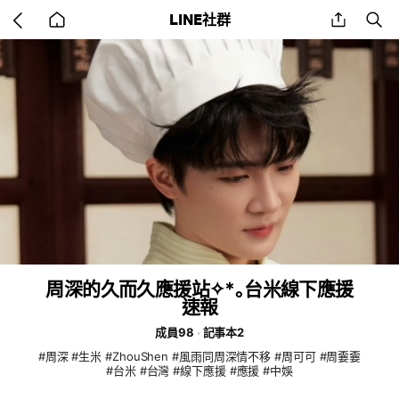
Go
share
se
LINE社群
back
to
home
周深的久而久應援站✧*｡台米線下應援
速報
成員98
記事本2
#周深 #生米 #ZhouShen #風雨同周深情不移 #周可可 #周嫑嫑
#台米 #台灣 #線下應援 #應援 #中娛